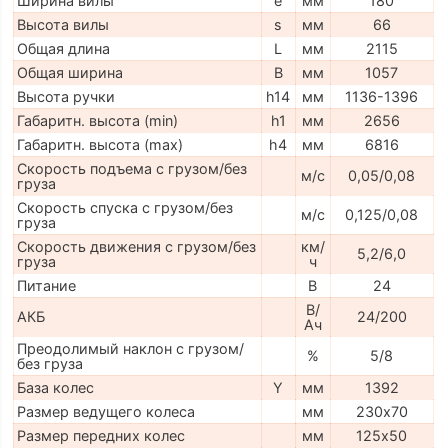
Ширина вилы
e
мм
180
Высота вилы
s
мм
66
Общая длина
L
мм
2115
Общая ширина
B
мм
1057
Высота ручки
h14
мм
1136-1396
Габаритн. высота (min)
h1
мм
2656
Габаритн. высота (max)
h4
мм
6816
Скорость подъема с грузом/без
м/с
0,05/0,08
груза
Скорость спуска с грузом/без
м/с
0,125/0,08
груза
Скорость движения с грузом/без
км/
5,2/6,0
груза
ч
Питание
В
24
В/
АКБ
24/200
Ач
Преодолимый наклон с грузом/
%
5/8
без груза
База колес
Y
мм
1392
Размер ведущего колеса
мм
230х70
Размер передних колес
мм
125х50