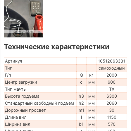
Технические характеристики
Артикул
10512063331
Тип
самоходный
Г/п
Q
кг
2000
Центр загрузки
c
мм
600
Тип мачты
TX
Высота подъема
h3
мм
6300
Стандартный свободный подъем
h2
мм
2060
Дорожный просвет
m1
мм
30
Длина вил
l
мм
1150
Ширина вил
b1
мм
570