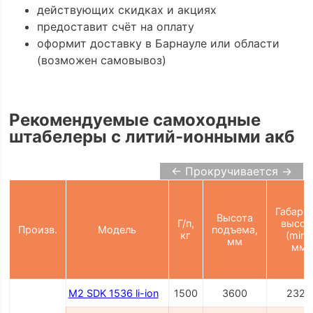
действующих скидках и акциях
предоставит счёт на оплату
оформит доставку в Барнауле или области
(возможен самовывоз)
Рекомендуемые самоходные
штабелеры с литий-ионными акб
← Прокручивается →
Габарит
Высота
Г/п,
высот
Произв.
Модель
подъема,
кг
(min),
мм
мм
M2 SDK 1536 li-ion
1500
3600
2327