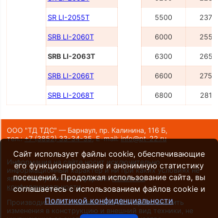
SR LI-2055Т
5500
2375
SRB LI-2060Т
6000
2556
SRB LI-2063Т
6300
2656
SRB LI-2066Т
6600
2756
SRB LI-2068Т
6800
2816
ООО "ТД ТДС" — Барнаул, пр. Калинина, 116 Б,
тел.:
+7 (3852) 33-34-35
,
E-mail:
info@pt-22.ru
Сайт использует файлы cookie, обеспечивающие
Информация на сайте носит исключительно
его функционирование и анонимную статистику
информационный характер и ни при каких условиях не
посещений. Продолжая использование сайта, вы
является публичной офертой.
Политика
конфиденциальности
.
соглашаетесь с использованием файлов cookie и
Политикой конфиденциальности
Производители оставляют за собой право вносить
изменения в конструкцию и внешний вид техники, не