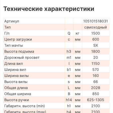
Технические характеристики
Артикул
105101518031
Тип
самоходный
Г/п
Q
кг
1500
Центр загрузки
c
мм
600
Тип мачты
SX
Высота подъема
h3
мм
1800
Дорожный просвет
m1
мм
20
Длина вил
l
мм
1150
Ширина вил
b1
мм
570
Ширина вилы
e
мм
160
Высота вилы
s
мм
66
Общая длина
L
мм
2028
Общая ширина
B
мм
850
Высота ручки
h14
мм
625-1305
Габаритн. высота (min)
h1
мм
2100
Габаритн. высота (max)
h4
мм
2100