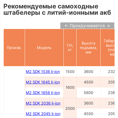
Рекомендуемые самоходные
штабелеры с литий-ионными акб
← Прокручивается →
Габарит
Высота
Г/п,
высот
Произв.
Модель
подъема,
кг
(min),
мм
мм
M2 SDK 1536 li-ion
1500
3600
2327
M2 SDK 1645 li-ion
4500
2054
1600
M2 SDK 1656 li-ion
5600
2386
M2 SDK 2036 li-ion
3600
2362
2000
M2 SDK 2045 li-ion
4500
2054