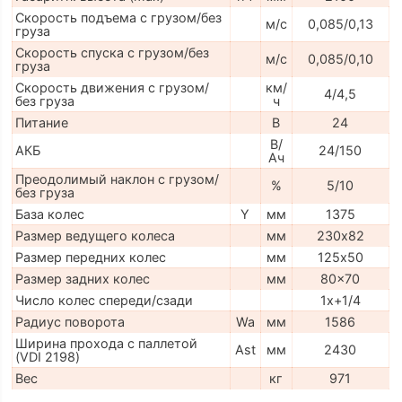
Скорость подъема с грузом/без
м/с
0,085/0,13
груза
Скорость спуска с грузом/без
м/с
0,085/0,10
груза
Скорость движения с грузом/
км/
4/4,5
без груза
ч
Питание
В
24
В/
АКБ
24/150
Ач
Преодолимый наклон с грузом/
%
5/10
без груза
База колес
Y
мм
1375
Размер ведущего колеса
мм
230х82
Размер передних колес
мм
125х50
Размер задних колес
мм
80x70
Число колес спереди/сзади
1x+1/4
Радиус поворота
Wa
мм
1586
Ширина прохода с паллетой
Ast
мм
2430
(VDI 2198)
Вес
кг
971