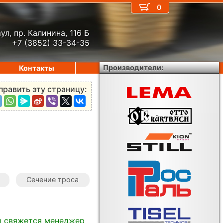
0
ул, пр. Калинина, 116 Б
+7 (3852) 33-34-35
Производители:
Контакты
править эту страницу:
Сечение троса
и свяжется менеджер