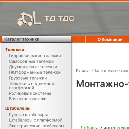
ТД ТДС
Каталог техники:
О Компании
Тележки
Гидравлические тележки
Самоходные тележки
Двухколесные тележки
Каталог
›
Тали и механизмы
Платформенные тележки
Грузовые тележки
Монтажно-
Тележки с подъемной
платформой
Роликовые системы
Бочкокантователи
Штабелеры
Ручные штабелеры
Штабелеры с платформой
Электрические штабелеры
Добавьте интересую