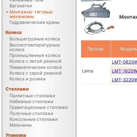
Вагонетки
Монтажно-тяговые
механизмы
Монта
Гидравлические краны
Колеса
Большегрузные колеса
Высокотемпературные
Произв.
Модель
колеса
Промышленные колеса
Колеса с литой резиной
LMT-0820
Пневматические колеса
Lema
LMT-1620
Колеса с серой резиной
Колеса и ролики
LMT-3220
Стеллажи
Паллетные стеллажи
Набивные стеллажи
Гравитационные стеллажи
Полочные стеллажи
Консольные стеллажи
Мезонины
Упаковка