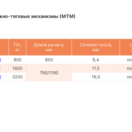
жно-тяговые механизмы (МТМ)
Г/п,
Длина рычага,
Сечение троса,
кг
мм
мм
W
800
800
8,4
по
W
1600
11,5
по
790/1190
W
3200
16,0
по