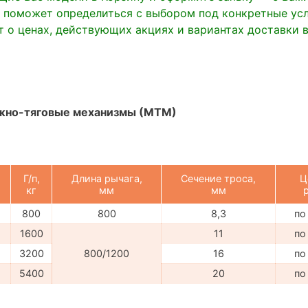
 поможет определиться с выбором под конкретные усл
 о ценах, действующих акциях и вариантах доставки 
жно-тяговые механизмы (МТМ)
Г/п,
Длина рычага,
Сечение троса,
Ц
кг
мм
мм
800
800
8,3
по
1600
11
по
3200
800/1200
16
по
5400
20
по