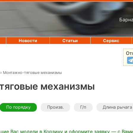
Барна
Новости
Статьи
Сервис
От
›
Монтажно-тяговые механизмы
тяговые механизмы
По порядку
Произв.
Г/п
Длина рычага
щие Вас модели в Корзину и оформите заявку — с Вам