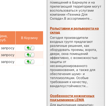
помещений в Барнауле и на
прилегающей территории могут
воспользоваться услугами
компании «Техника Для
Склада».В ассортименте...
Рольставни и рольворота на
склад
Цена,
Сегодня производители
В Корзину
руб.
входных групп предлагают
различные решения, как
 запросу
оборудовать проемы, ворота,
двери, окна помещений
 запросу
эффективно, с возможностью
 запросу
защиты от
несанкционированного
проникновения, а также для
обеспечения шумо- и
теплоизоляции. Особые
требования к качеству,
вандалоустойчивости...
Особенности ножничных
подъемников LEMA
Для выполнения ремонтно-