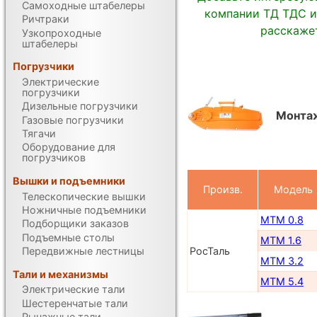
Самоходные штабелеры
компании ТД ТДС и
Ричтраки
расскажет
Узкопроходные
штабелеры
Погрузчики
Электрические
погрузчики
Дизельные погрузчики
Монта
Газовые погрузчики
Тягачи
Оборудование для
погрузчиков
Вышки и подъемники
Произв.
Модель
Телескопические вышки
Ножничные подъемники
MTM 0.8
Подборщики заказов
Подъемные столы
MTM 1.6
РосТаль
Передвижные лестницы
MTM 3.2
Тали и механизмы
MTM 5.4
Электрические тали
Шестеренчатые тали
Рычажные тали