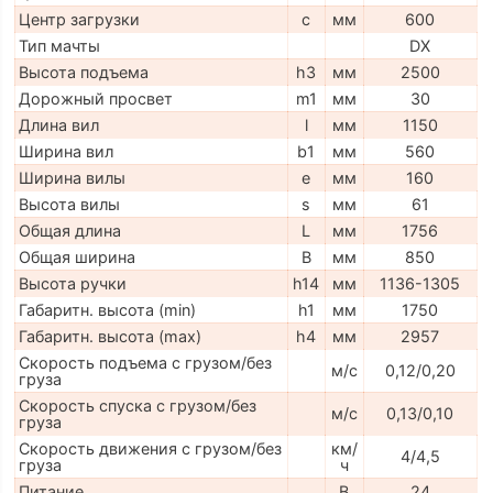
Центр загрузки
c
мм
600
Тип мачты
DX
Высота подъема
h3
мм
2500
Дорожный просвет
m1
мм
30
Длина вил
l
мм
1150
Ширина вил
b1
мм
560
Ширина вилы
e
мм
160
Высота вилы
s
мм
61
Общая длина
L
мм
1756
Общая ширина
B
мм
850
Высота ручки
h14
мм
1136-1305
Габаритн. высота (min)
h1
мм
1750
Габаритн. высота (max)
h4
мм
2957
Скорость подъема с грузом/без
м/с
0,12/0,20
груза
Скорость спуска с грузом/без
м/с
0,13/0,10
груза
Скорость движения с грузом/без
км/
4/4,5
груза
ч
Питание
В
24