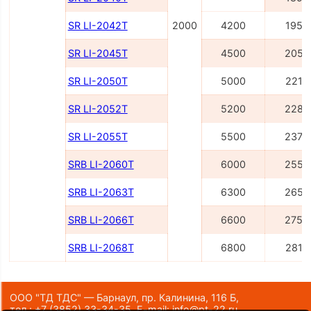
SR LI-2042Т
2000
4200
1955
SR LI-2045Т
4500
2055
SR LI-2050Т
5000
2215
SR LI-2052Т
5200
2285
SR LI-2055Т
5500
2375
SRB LI-2060Т
6000
2556
SRB LI-2063Т
6300
2656
SRB LI-2066Т
6600
2756
SRB LI-2068Т
6800
2816
ООО "ТД ТДС" — Барнаул, пр. Калинина, 116 Б,
тел.:
+7 (3852) 33-34-35
,
E-mail:
info@pt-22.ru