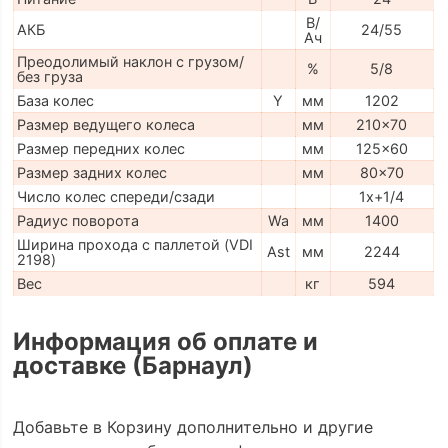
В/
АКБ
24/55
Ач
Преодолимый наклон с грузом/
%
5/8
без груза
База колес
Y
мм
1202
Размер ведущего колеса
мм
210x70
Размер передних колес
мм
125x60
Размер задних колес
мм
80x70
Число колес спереди/сзади
1x+1/4
Радиус поворота
Wa
мм
1400
Ширина прохода с паллетой (VDI
Ast
мм
2244
2198)
Вес
кг
594
Информация об оплате и
доставке (Барнаул)
Добавьте в Корзину дополнительно и другие