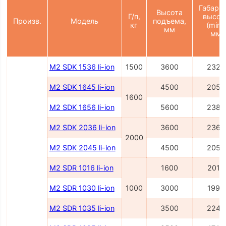
Габарит
Высота
Г/п,
высот
Произв.
Модель
подъема,
кг
(min),
мм
мм
M2 SDK 1536 li-ion
1500
3600
2327
M2 SDK 1645 li-ion
4500
2054
1600
M2 SDK 1656 li-ion
5600
2386
M2 SDK 2036 li-ion
3600
2362
2000
M2 SDK 2045 li-ion
4500
2054
M2 SDR 1016 li-ion
1600
2014
M2 SDR 1030 li-ion
1000
3000
1995
M2 SDR 1035 li-ion
3500
2245