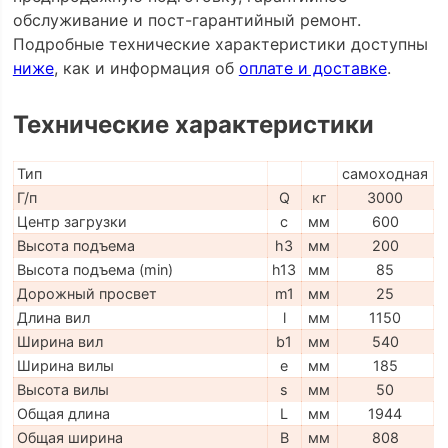
обслуживание и пост-гарантийный ремонт.
Подробные технические характеристики доступны
ниже
, как и информация об
оплате и доставке
.
Технические характеристики
Тип
самоходная
Г/п
Q
кг
3000
Центр загрузки
c
мм
600
Высота подъема
h3
мм
200
Высота подъема (min)
h13
мм
85
Дорожный просвет
m1
мм
25
Длина вил
l
мм
1150
Ширина вил
b1
мм
540
Ширина вилы
e
мм
185
Высота вилы
s
мм
50
Общая длина
L
мм
1944
Общая ширина
B
мм
808