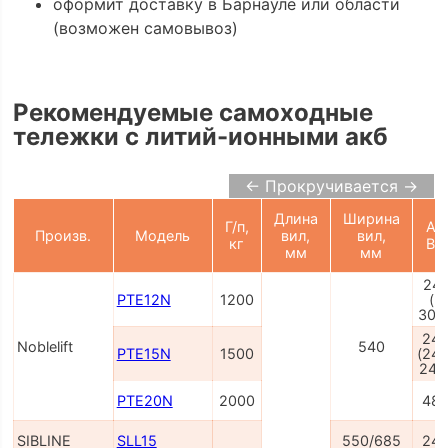
оформит доставку в Барнауле или области
(возможен самовывоз)
Рекомендуемые самоходные
тележки с литий-ионными акб
← Прокручивается →
Длина
Ширина
Г/п,
АК
Произв.
Модель
вил,
вил,
кг
В/
мм
мм
24/
PTE12N
1200
(2
30, 
24/
Noblelift
540
PTE15N
1500
(24/
24/
PTE20N
2000
48/
SIBLINE
SLL15
550/685
24/