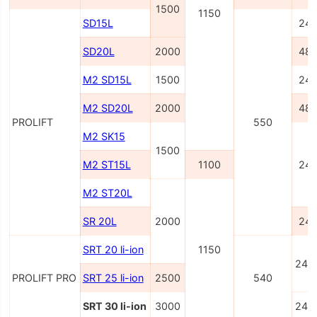
1500
1150
SD15L
24/
SD20L
2000
48/
M2 SD15L
1500
24/
M2 SD20L
2000
48/
PROLIFT
550
M2 SK15
1500
M2 ST15L
1100
24/
M2 ST20L
SR 20L
2000
24/
SRT 20 li-ion
1150
24/
PROLIFT PRO
SRT 25 li-ion
2500
540
SRT 30 li-ion
3000
24/