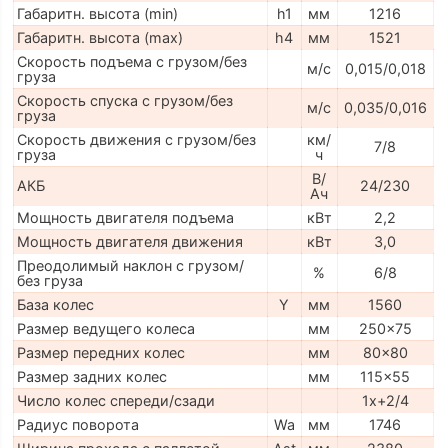
Габаритн. высота (min)
h1
мм
1216
Габаритн. высота (max)
h4
мм
1521
Скорость подъема с грузом/без
м/с
0,015/0,018
груза
Скорость спуска с грузом/без
м/с
0,035/0,016
груза
Скорость движения с грузом/без
км/
7/8
груза
ч
В/
АКБ
24/230
Ач
Мощность двигателя подъема
кВт
2,2
Мощность двигателя движения
кВт
3,0
Преодолимый наклон с грузом/
%
6/8
без груза
База колес
Y
мм
1560
Размер ведущего колеса
мм
250x75
Размер передних колес
мм
80x80
Размер задних колес
мм
115x55
Число колес спереди/сзади
1x+2/4
Радиус поворота
Wa
мм
1746