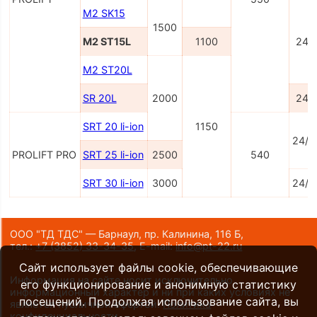
M2 SK15
1500
M2 ST15L
1100
24/
M2 ST20L
SR 20L
2000
24/
SRT 20 li-ion
1150
24/2
PROLIFT PRO
SRT 25 li-ion
2500
540
SRT 30 li-ion
3000
24/2
ООО "ТД ТДС" — Барнаул, пр. Калинина, 116 Б,
тел.:
+7 (3852) 33-34-35
,
E-mail:
info@pt-22.ru
Сайт использует файлы cookie, обеспечивающие
Информация на сайте носит исключительно
его функционирование и анонимную статистику
информационный характер и ни при каких условиях не
посещений. Продолжая использование сайта, вы
является публичной офертой.
Политика
конфиденциальности
.