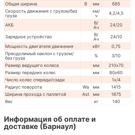
Общая ширина
B
мм
685
Скорость движения с грузом/без
км/
4,2/4,5
груза
ч
В/
АКБ
24/20
Ач
В/
Зарядное устройство
24/10
Ач
Мощность двигателя движения
кВт
0,75
Преодолимый наклон с грузом/
%
3/10
без груза
Размер ведущего колеса
мм
210х70
Размер передних колес
мм
80х60
Число колес спереди/сзади
1х/4
Радиус поворота
Wa
мм
1415
Ширина прохода с паллетой
Ast
мм
1875
Вес
кг
140
Информация об оплате и
доставке (Барнаул)