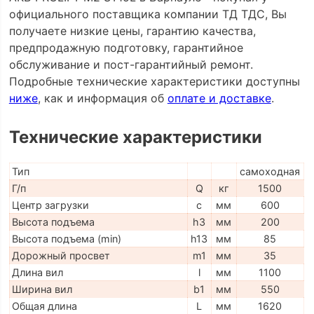
официального поставщика компании ТД ТДС, Вы
получаете низкие цены, гарантию качества,
предпродажную подготовку, гарантийное
обслуживание и пост-гарантийный ремонт.
Подробные технические характеристики доступны
ниже
, как и информация об
оплате и доставке
.
Технические характеристики
Тип
самоходная
Г/п
Q
кг
1500
Центр загрузки
c
мм
600
Высота подъема
h3
мм
200
Высота подъема (min)
h13
мм
85
Дорожный просвет
m1
мм
35
Длина вил
l
мм
1100
Ширина вил
b1
мм
550
Общая длина
L
мм
1620