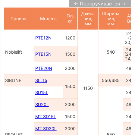
← Прокручивается →
Длина
Ширина
Г/п,
АКБ
Произв.
Модель
вил,
вил,
кг
В/А
мм
мм
24/
PTE12N
1200
(20
30, 
24/
Noblelift
540
PTE15N
1500
(24/
24/3
PTE20N
2000
48/
SIBLINE
SLL15
550/685
24/
1500
1150
SD15L
24/
SD20L
2000
48/
M2 SD15L
1500
24/
M2 SD20L
2000
48/
PROLIFT
550