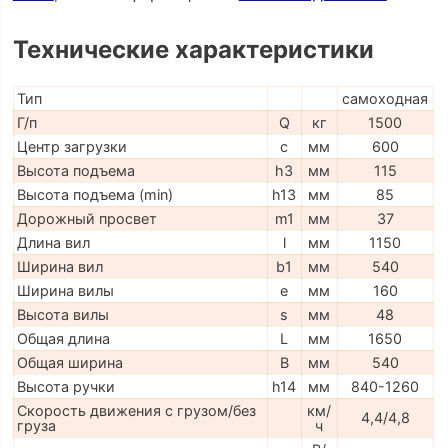
Технические характеристики
Тип
самоходная
Г/п
Q
кг
1500
Центр загрузки
c
мм
600
Высота подъема
h3
мм
115
Высота подъема (min)
h13
мм
85
Дорожный просвет
m1
мм
37
Длина вил
l
мм
1150
Ширина вил
b1
мм
540
Ширина вилы
e
мм
160
Высота вилы
s
мм
48
Общая длина
L
мм
1650
Общая ширина
B
мм
540
Высота ручки
h14
мм
840-1260
Скорость движения с грузом/без
км/
4,4/4,8
груза
ч