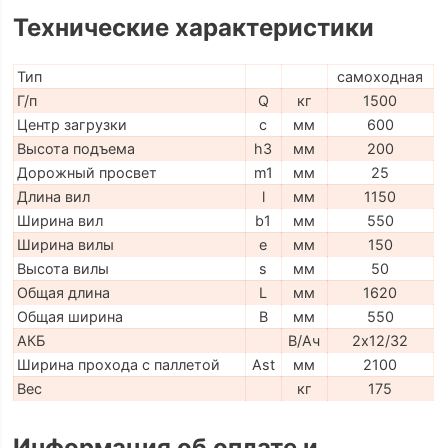
Технические характеристики
Тип
самоходная
Г/п
Q
кг
1500
Центр загрузки
c
мм
600
Высота подъема
h3
мм
200
Дорожный просвет
m1
мм
25
Длина вил
l
мм
1150
Ширина вил
b1
мм
550
Ширина вилы
e
мм
150
Высота вилы
s
мм
50
Общая длина
L
мм
1620
Общая ширина
B
мм
550
АКБ
В/Ач
2х12/32
Ширина прохода с паллетой
Ast
мм
2100
Вес
кг
175
Информация об оплате и