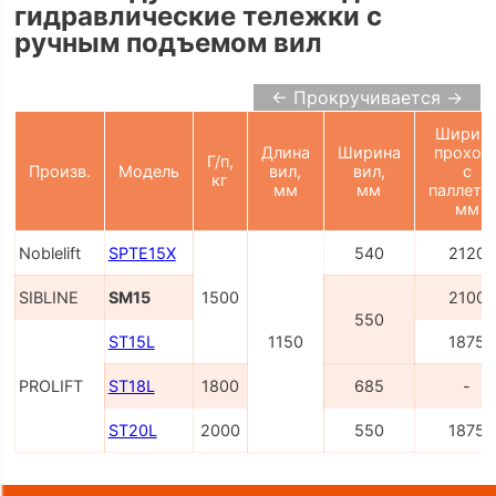
гидравлические тележки с
ручным подъемом вил
← Прокручивается →
Ширин
Длина
Ширина
проход
Г/п,
Произв.
Модель
вил,
вил,
с
кг
мм
мм
паллето
мм
Noblelift
SPTE15X
540
2120
SIBLINE
SM15
1500
2100
550
ST15L
1150
1875
PROLIFT
ST18L
1800
685
-
ST20L
2000
550
1875