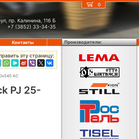
0
ул, пр. Калинина, 116 Б
+7 (3852) 33-34-35
Производители:
Контакты
править эту страницу:
50х540 AC
k PJ 25-