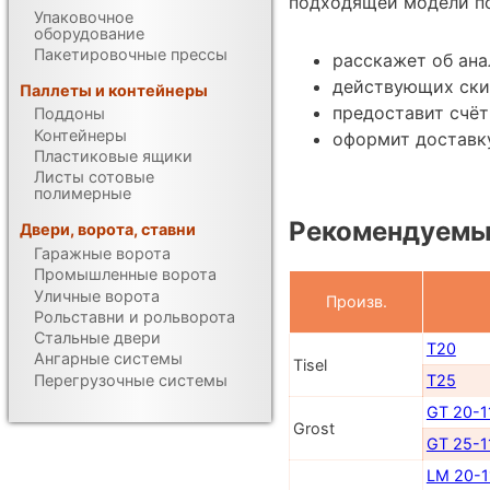
подходящей модели по
Упаковочное
оборудование
Пакетировочные прессы
расскажет об ана
действующих ски
Паллеты и контейнеры
предоставит счёт
Поддоны
Контейнеры
оформит доставку
Пластиковые ящики
Листы сотовые
полимерные
Рекомендуемы
Двери, ворота, ставни
Гаражные ворота
Промышленные ворота
Уличные ворота
Произв.
Рольставни и рольворота
Стальные двери
T20
Ангарные системы
Tisel
Перегрузочные системы
T25
GT 20-1
Grost
GT 25-1
LM 20-