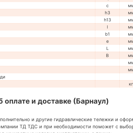
c
м
h3
м
h13
м
l
м
b1
м
e
м
L
м
B
м
м
м
ади
к
 оплате и доставке (Барнаул)
ополнительно и другие гидравлические тележки и офор
омпании ТД ТДС и при необходимости поможет с выбо