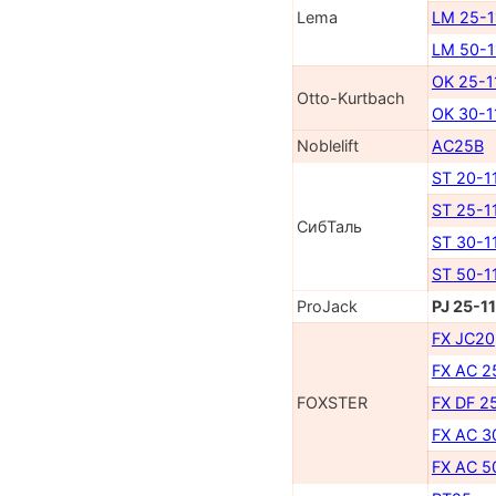
Lema
LM 25-
LM 50-
OK 25-1
Otto-Kurtbach
OK 30-1
Noblelift
AC25B
ST 20-1
ST 25-1
СибТаль
ST 30-1
ST 50-1
ProJack
PJ 25-1
FX JC20
FX AC 2
FOXSTER
FX DF 2
FX AC 3
FX AC 5