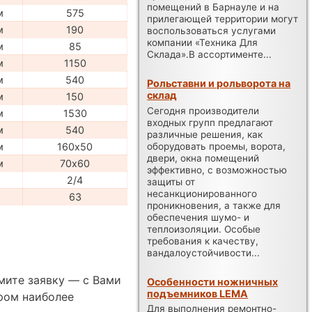
помещений в Барнауле и на
м
575
прилегающей территории могут
м
190
воспользоваться услугами
компании «Техника Для
м
85
Склада».В ассортименте...
м
1150
м
540
Рольставни и рольворота на
склад
м
150
Сегодня производители
м
1530
входных групп предлагают
м
540
различные решения, как
оборудовать проемы, ворота,
м
160х50
двери, окна помещений
м
70х60
эффективно, с возможностью
2/4
защиты от
несанкционированного
г
63
проникновения, а также для
обеспечения шумо- и
теплоизоляции. Особые
требования к качеству,
вандалоустойчивости...
мите заявку — с Вами
Особенности ножничных
подъемников LEMA
ром наиболее
Для выполнения ремонтно-