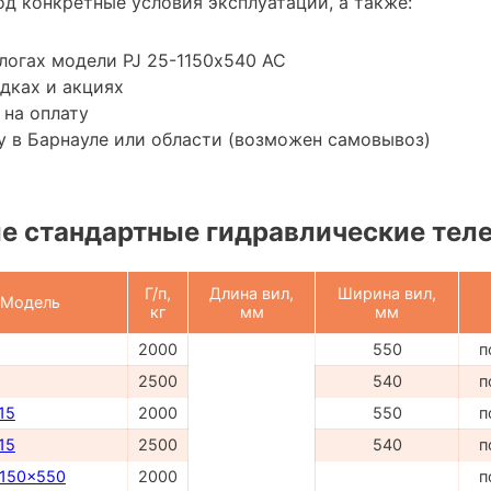
д конкретные условия эксплуатации, а также:
логах модели PJ 25-1150х540 AC
дках и акциях
 на оплату
 в Барнауле или области (возможен самовывоз)
е стандартные гидравлические тел
Г/п,
Длина вил,
Ширина вил,
Модель
кг
мм
мм
2000
550
п
2500
540
п
15
2000
550
п
15
2500
540
п
1150x550
2000
п