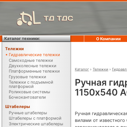
ТД ТДС
Каталог техники:
О Компании
Тележки
Гидравлические тележки
Самоходные тележки
Двухколесные тележки
Каталог
›
Тележки
›
Гидравл
Платформенные тележки
Грузовые тележки
Ручная гид
Тележки с подъемной
платформой
1150х540 
Роликовые системы
Бочкокантователи
Штабелеры
Ручные штабелеры
Ручная гидравлическа
Штабелеры с платформой
вилами от известного 
Электрические штабелеры
зарекомендовала в ли