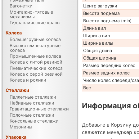
Центр загрузки
Вагонетки
Монтажно-тяговые
Высота подъема
механизмы
Высота подъема (min)
Гидравлические краны
Длина вил
Колеса
Ширина вил
Большегрузные колеса
Ширина вилы
Высокотемпературные
колеса
Общая длина
Промышленные колеса
Общая ширина
Колеса с литой резиной
Размер передних колес
Пневматические колеса
Размер задних колес
Колеса с серой резиной
Колеса и ролики
Число колес спереди/сз
Вес
Стеллажи
Паллетные стеллажи
Набивные стеллажи
Информация об
Гравитационные стеллажи
Полочные стеллажи
Консольные стеллажи
Добавьте в Корзину д
Мезонины
свяжется менеджер к
Упаковка