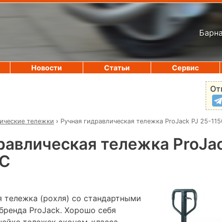
Барна
Новости
Статьи
Сервис
От
ические тележки
›
Ручная гидравлическая тележка ProJack PJ 25-11
равлическая тележка ProJac
AC
я тележка (рохля) со стандартными
бренда ProJack. Хорошо себя
нейке тележек эконом-класса.