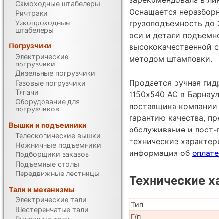
Самоходные штабелеры
Оснащается неразборн
Ричтраки
Узкопроходные
грузоподъемность до 2
штабелеры
оси и детали подъемн
Погрузчики
высококачественной с
Электрические
методом штамповки.
погрузчики
Дизельные погрузчики
Продается ручная гидр
Газовые погрузчики
Тягачи
1150х540 AC в Барнаул
Оборудование для
поставщика компании 
погрузчиков
гарантию качества, п
Вышки и подъемники
обслуживание и пост-
Телескопические вышки
технические характе
Ножничные подъемники
информация об
оплате
Подборщики заказов
Подъемные столы
Передвижные лестницы
Технические х
Тали и механизмы
Электрические тали
Тип
Шестеренчатые тали
Г/п
Рычажные тали