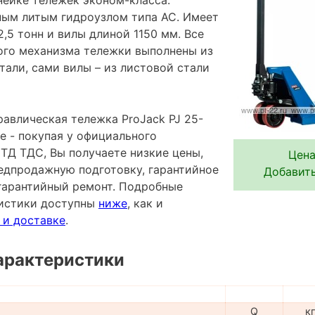
ым литым гидроузлом типа AC. Имеет
,5 тонн и вилы длиной 1150 мм. Все
ого механизма тележки выполнены из
тали, сами вилы – из листовой стали
авлическая тележка ProJack PJ 25-
е - покупая у официального
ТД ТДС, Вы получаете низкие цены,
Цена
редпродажную подготовку, гарантийное
Добавить
гарантийный ремонт. Подробные
ристики доступны
ниже
, как и
 и доставке
.
арактеристики
Q
к