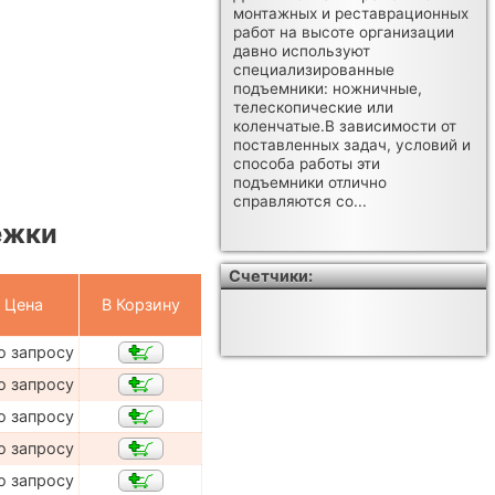
монтажных и реставрационных
работ на высоте организации
давно используют
специализированные
подъемники: ножничные,
телескопические или
коленчатые.В зависимости от
поставленных задач, условий и
способа работы эти
подъемники отлично
справляются со...
ежки
Счетчики:
Цена
В Корзину
о запросу
о запросу
о запросу
о запросу
о запросу