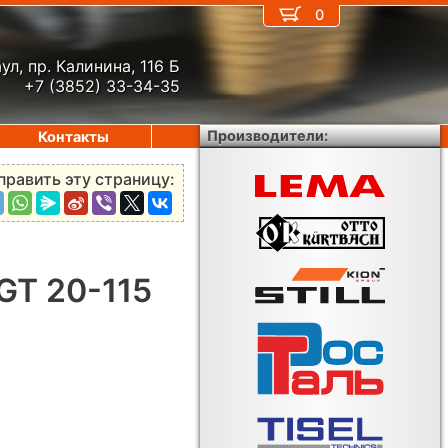
0
ул, пр. Калинина, 116 Б
+7 (3852) 33-34-35
Производители:
Контакты
править эту страницу:
GT 20-115