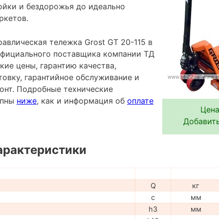
ройки и бездорожья до идеально
ркетов.
авлическая тележка Grost GT 20-115 в
 официального поставщика компании ТД
кие цены, гарантию качества,
овку, гарантийное обслуживание и
онт. Подробные технические
упны
ниже
, как и информация об
оплате
Цена
Добавить
арактеристики
Q
кг
c
мм
h3
мм