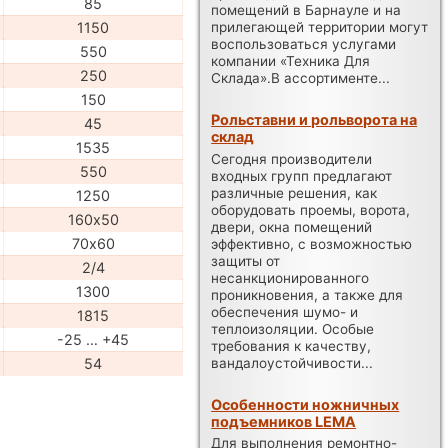
85
помещений в Барнауле и на
прилегающей территории могут
1150
воспользоваться услугами
550
компании «Техника Для
250
Склада».В ассортименте...
150
Рольставни и рольворота на
45
склад
1535
Сегодня производители
550
входных групп предлагают
различные решения, как
1250
оборудовать проемы, ворота,
160х50
двери, окна помещений
70х60
эффективно, с возможностью
защиты от
2/4
несанкционированного
1300
проникновения, а также для
обеспечения шумо- и
1815
теплоизоляции. Особые
-25 … +45
требования к качеству,
вандалоустойчивости...
54
Особенности ножничных
подъемников LEMA
Для выполнения ремонтно-