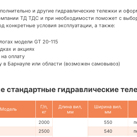
ополнительно и другие гидравлические тележки и офор
омпании ТД ТДС и при необходимости поможет с выбо
д конкретные условия эксплуатации, а также:
логах модели GT 20-115
дках и акциях
 на оплату
 в Барнауле или области (возможен самовывоз)
е стандартные гидравлические тел
Г/п,
Длина вил,
Ширина вил,
Модель
кг
мм
мм
2000
550
п
2500
540
п