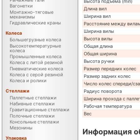
Высота подъема (min)
Вагонетки
Длина вил
Монтажно-тяговые
Ширина вил
механизмы
Гидравлические краны
Расстояние между вила
Ширина вилы
Колеса
Высота вилы
Большегрузные колеса
Высокотемпературные
Общая длина
колеса
Общая ширина
Промышленные колеса
Высота ручки
Колеса с литой резиной
Пневматические колеса
Размер передних колес
Колеса с серой резиной
Размер задних колес
Колеса и ролики
Число колес спереди/сз
Стеллажи
Радиус поворота
Паллетные стеллажи
Ширина прохода с палле
Набивные стеллажи
Рабочая температура
Гравитационные стеллажи
Вес
Полочные стеллажи
Консольные стеллажи
Мезонины
Информация об
Упаковка