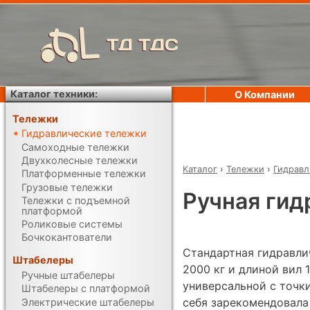
ТД ТДС
Каталог техники:
О Компании
Тележки
Гидравлические тележки
Самоходные тележки
Двухколесные тележки
Каталог
›
Тележки
›
Гидравл
Платформенные тележки
Грузовые тележки
Ручная гид
Тележки с подъемной
платформой
Роликовые системы
Бочкокантователи
Стандартная гидравли
Штабелеры
2000 кг и длиной вил 
Ручные штабелеры
универсальной с точки
Штабелеры с платформой
себя зарекомендовала
Электрические штабелеры