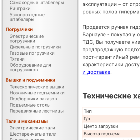
Самоходные штабелеры
эксплуатации – от ст
Ричтраки
ровных полов гиперма
Узкопроходные
штабелеры
Продается ручная гидр
Погрузчики
Барнауле - покупая у
Электрические
погрузчики
ТДС, Вы получаете низ
Дизельные погрузчики
предпродажную подгот
Газовые погрузчики
пост-гарантийный рем
Тягачи
характеристики дост
Оборудование для
погрузчиков
и доставке
.
Вышки и подъемники
Телескопические вышки
Ножничные подъемники
Технические х
Подборщики заказов
Подъемные столы
Передвижные лестницы
Тип
Г/п
Тали и механизмы
Центр загрузки
Электрические тали
Высота подъема
Шестеренчатые тали
Рычажные тали