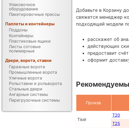
Упаковочное
оборудование
Добавьте в Корзину д
Пакетировочные прессы
свяжется менеджер к
подходящей модели по
Паллеты и контейнеры
Поддоны
Контейнеры
расскажет об ана
Пластиковые ящики
действующих ски
Листы сотовые
полимерные
предоставит счёт
оформит доставку
Двери, ворота, ставни
Гаражные ворота
Промышленные ворота
Уличные ворота
Рекомендуемы
Рольставни и рольворота
Стальные двери
Ангарные системы
Перегрузочные системы
Произв.
T20
Tisel
T25