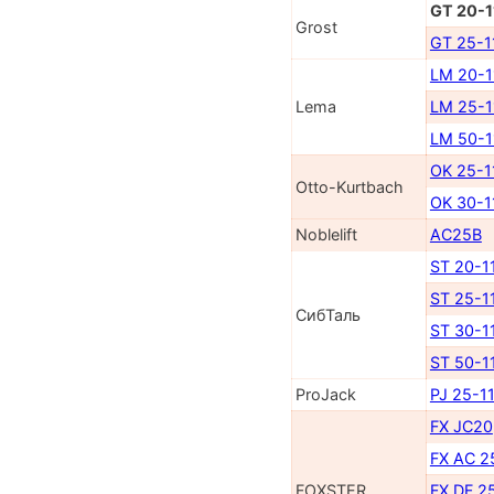
GT 20-1
Grost
GT 25-1
LM 20-
Lema
LM 25-
LM 50-
OK 25-1
Otto-Kurtbach
OK 30-1
Noblelift
AC25B
ST 20-1
ST 25-1
СибТаль
ST 30-1
ST 50-1
ProJack
PJ 25-1
FX JC20
FX AC 2
FOXSTER
FX DF 2