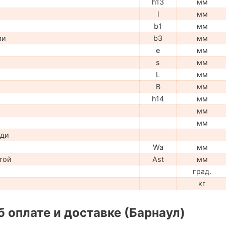
h13
мм
l
мм
b1
мм
ми
b3
мм
e
мм
s
мм
L
мм
B
мм
h14
мм
мм
мм
ади
Wa
мм
той
Ast
мм
град.
кг
 оплате и доставке (Барнаул)