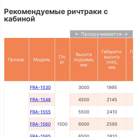
Рекомендуемые ричтраки с
кабиной
← Прокручивается →
Габаритн.
Габ
Высота
Г/п,
высота
в
Произв.
Модель
подъема,
кг
(min),
(
мм
мм
FRA-1530
3000
1995
FRA-1548
4500
2145
FRA-1555
5500
2410
FRA-1560
1500
6000
2595
FRA-1565
6500
2810