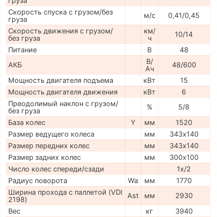
груза
Скорость спуска с грузом/без
м/с
0,41/0,45
груза
Скорость движения с грузом/
км/
10/14
без груза
ч
Питание
В
48
В/
АКБ
48/600
Ач
Мощность двигателя подъема
кВт
15
Мощность двигателя движения
кВт
6
Преодолимый наклон с грузом/
%
5/8
без груза
База колес
Y
мм
1520
Размер ведущего колеса
мм
343х140
Размер передних колес
мм
343х140
Размер задних колес
мм
300х100
Число колес спереди/сзади
1х/2
Радиус поворота
Wa
мм
1770
Ширина прохода с паллетой (VDI
Ast
мм
2930
2198)
Вес
кг
3940