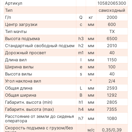
Артикул
10582065300
Тип
самоходный
Г/п
Q
кг
2000
Центр загрузки
c
мм
600
Тип мачты
TX
Высота подъема
h3
мм
6500
Стандартный свободный подъем
h2
мм
2010
Дорожный просвет
m1
мм
40
Длина вил
l
мм
1150
Ширина вилы
e
мм
100
Высота вилы
s
мм
40
Угол наклона вил
°
2/4
Общая длина
L
мм
2593
Общая ширина
B
мм
1292
Габаритн. высота (min)
h1
мм
2805
Габаритн. высота (max)
h4
мм
7355
Расстояние от земли до сиденья
h7
мм
1080
оператора
Скорость подъема с грузом/без
м/с
0,35/0,39