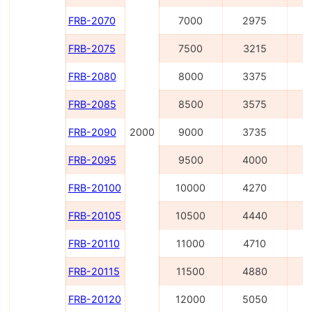
FRB-2070
7000
2975
FRB-2075
7500
3215
FRB-2080
8000
3375
FRB-2085
8500
3575
FRB-2090
2000
9000
3735
FRB-2095
9500
4000
1
FRB-20100
10000
4270
1
FRB-20105
10500
4440
1
FRB-20110
11000
4710
1
FRB-20115
11500
4880
1
FRB-20120
12000
5050
1