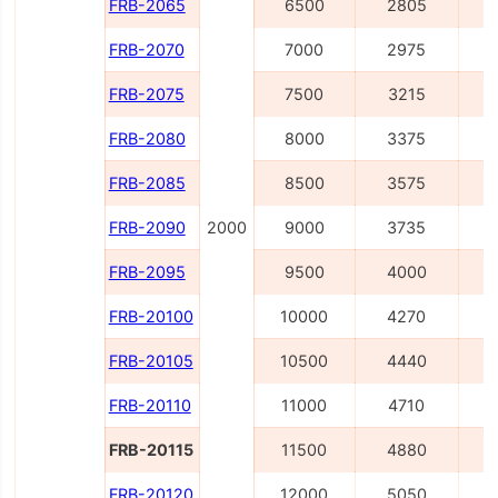
FRB-2065
6500
2805
FRB-2070
7000
2975
FRB-2075
7500
3215
FRB-2080
8000
3375
FRB-2085
8500
3575
FRB-2090
2000
9000
3735
FRB-2095
9500
4000
1
FRB-20100
10000
4270
1
FRB-20105
10500
4440
1
FRB-20110
11000
4710
1
FRB-20115
11500
4880
1
FRB-20120
12000
5050
1