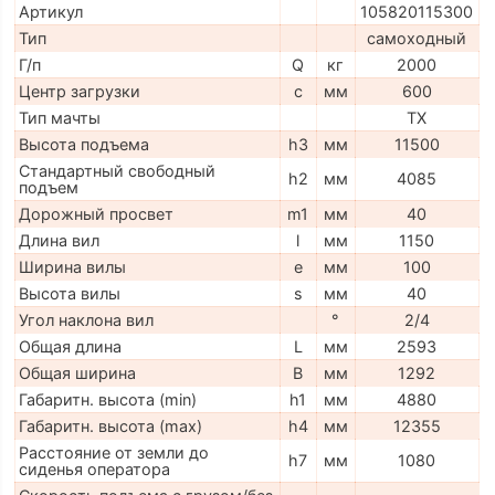
Артикул
105820115300
Тип
самоходный
Г/п
Q
кг
2000
Центр загрузки
c
мм
600
Тип мачты
TX
Высота подъема
h3
мм
11500
Стандартный свободный
h2
мм
4085
подъем
Дорожный просвет
m1
мм
40
Длина вил
l
мм
1150
Ширина вилы
e
мм
100
Высота вилы
s
мм
40
Угол наклона вил
°
2/4
Общая длина
L
мм
2593
Общая ширина
B
мм
1292
Габаритн. высота (min)
h1
мм
4880
Габаритн. высота (max)
h4
мм
12355
Расстояние от земли до
h7
мм
1080
сиденья оператора