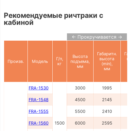
Рекомендуемые ричтраки с
кабиной
← Прокручивается →
Габаритн.
Габ
Высота
Г/п,
высота
в
Произв.
Модель
подъема,
кг
(min),
(
мм
мм
FRA-1530
3000
1995
FRA-1548
4500
2145
FRA-1555
5500
2410
FRA-1560
1500
6000
2595