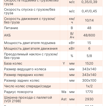
Скорость подъема с грузом/без
м/с
0,35/0,39
груза
Скорость спуска с грузом/без
м/с
0,41/0,45
груза
Скорость движения с грузом/
км/
10/14
без груза
ч
Питание
В
48
В/
АКБ
48/600
Ач
Мощность двигателя подъема
кВт
15
Мощность двигателя движения
кВт
6
Преодолимый наклон с грузом/
%
5/8
без груза
База колес
Y
мм
1520
Размер ведущего колеса
мм
343х140
Размер передних колес
мм
343х140
Размер задних колес
мм
300х100
Число колес спереди/сзади
1х/2
Радиус поворота
Wa
мм
1770
Ширина прохода с паллетой
Ast
мм
2930
(VDI 2198)