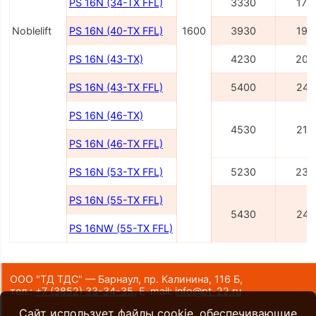
PS 16N (34-TX FFL)
3330
170
Noblelift
PS 16N (40-TX FFL)
1600
3930
190
PS 16N (43-TX)
4230
200
PS 16N (43-TX FFL)
5400
241
PS 16N (46-TX)
4530
210
PS 16N (46-TX FFL)
PS 16N (53-TX FFL)
5230
234
PS 16N (55-TX FFL)
5430
241
PS 16NW (55-TX FFL)
ООО "ТД ТДС" — Барнаул, пр. Калинина, 116 Б,
тел.:
+7 (3852) 33-34-35
,
E-mail:
info@pt-22.ru
Сайт использует файлы cookie, обеспечивающие