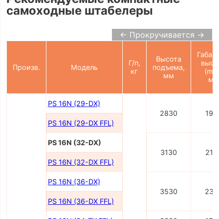
самоходные штабелеры
← Прокручивается →
Габар
Высота
Г/п,
высо
Произв.
Модель
подъема,
кг
(min
мм
мм
PS 16N (29-DX)
2830
195
PS 16N (29-DX FFL)
PS 16N (32-DX)
3130
210
PS 16N (32-DX FFL)
PS 16N (36-DX)
3530
230
PS 16N (36-DX FFL)