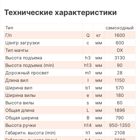
Технические характеристики
Тип
самоходный
Г/п
Q
кг
1600
Центр загрузки
c
мм
600
Тип мачты
DX
Высота подъема
h3
мм
3130
Высота подъема (min)
h13
мм
90
Дорожный просвет
m1
мм
28
Длина вил
l
мм
1150
Ширина вил
b1
мм
570
Ширина вилы
e
мм
180
Высота вилы
s
мм
60
Общая длина
L
мм
1896
Общая ширина
B
мм
790
Высота ручки
h14
мм
950-1350
Габаритн. высота (min)
h1
мм
2108