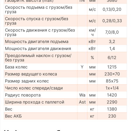
Габаритн. высота (max)
h4
мм
3680
Скорость подъема с грузом/без
м/с
0,13/0,20
груза
Скорость спуска с грузом/без
м/с
0,28/0,33
груза
Скорость движения с грузом/без
км/
7,0/8,0
груза
ч
Мощность двигателя подъема
кВт
3,2
Мощность двигателя движения
кВт
1,4
Преодолимый наклон с грузом/
%
6/12
без груза
База колес
Y
мм
1215
Размер ведущего колеса
мм
230x70
Размер задних колес
мм
85х75
Число колес спереди/сзади
1x+1/4
Радиус поворота
Wa
мм
1420
Ширина прохода с паллетой
Ast
мм
2290
Вес
кг
1380
Вес АКБ
кг
230