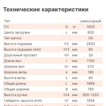
Технические характеристики
Тип
самоходный
Г/п
Q
кг
1600
Центр загрузки
c
мм
600
Тип мачты
DX
Высота подъема
h3
мм
2830
Высота подъема (min)
h13
мм
90
Дорожный просвет
m1
мм
28
Длина вил
l
мм
1150
Ширина вил
b1
мм
570
Ширина вилы
e
мм
180
Высота вилы
s
мм
60
Общая длина
L
мм
1896
Общая ширина
B
мм
790
Высота ручки
h14
мм
950-1350
Габаритн. высота (min)
h1
мм
1958