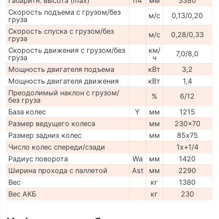
Габаритн. высота (max)
h4
мм
3380
Скорость подъема с грузом/без
м/с
0,13/0,20
груза
Скорость спуска с грузом/без
м/с
0,28/0,33
груза
Скорость движения с грузом/без
км/
7,0/8,0
груза
ч
Мощность двигателя подъема
кВт
3,2
Мощность двигателя движения
кВт
1,4
Преодолимый наклон с грузом/
%
6/12
без груза
База колес
Y
мм
1215
Размер ведущего колеса
мм
230x70
Размер задних колес
мм
85х75
Число колес спереди/сзади
1x+1/4
Радиус поворота
Wa
мм
1420
Ширина прохода с паллетой
Ast
мм
2290
Вес
кг
1380
Вес АКБ
кг
230