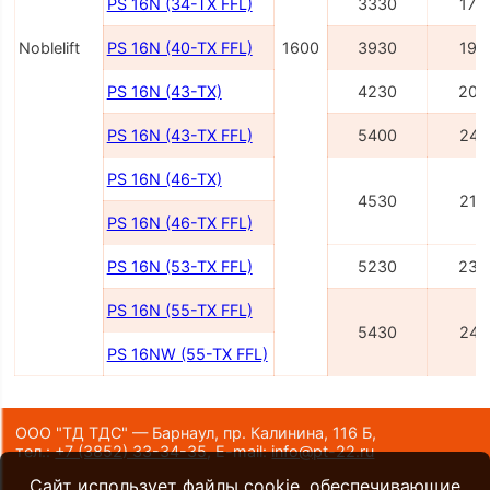
PS 16N (34-TX FFL)
3330
170
Noblelift
PS 16N (40-TX FFL)
1600
3930
190
PS 16N (43-TX)
4230
200
PS 16N (43-TX FFL)
5400
241
PS 16N (46-TX)
4530
210
PS 16N (46-TX FFL)
PS 16N (53-TX FFL)
5230
234
PS 16N (55-TX FFL)
5430
241
PS 16NW (55-TX FFL)
ООО "ТД ТДС" — Барнаул, пр. Калинина, 116 Б,
тел.:
+7 (3852) 33-34-35
,
E-mail:
info@pt-22.ru
Сайт использует файлы cookie, обеспечивающие