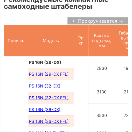
самоходные штабелеры
← Прокручивается →
Габар
Высота
Г/п,
высо
Произв.
Модель
подъема,
кг
(min
мм
мм
PS 16N (29-DX)
2830
195
PS 16N (29-DX FFL)
PS 16N (32-DX)
3130
210
PS 16N (32-DX FFL)
PS 16N (36-DX)
3530
230
PS 16N (36-DX FFL)