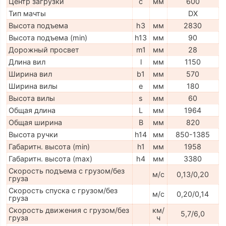
Центр загрузки
c
мм
600
Тип мачты
DX
Высота подъема
h3
мм
2830
Высота подъема (min)
h13
мм
90
Дорожный просвет
m1
мм
28
Длина вил
l
мм
1150
Ширина вил
b1
мм
570
Ширина вилы
e
мм
180
Высота вилы
s
мм
60
Общая длина
L
мм
1964
Общая ширина
B
мм
820
Высота ручки
h14
мм
850-1385
Габаритн. высота (min)
h1
мм
1958
Габаритн. высота (max)
h4
мм
3380
Скорость подъема с грузом/без
м/с
0,13/0,20
груза
Скорость спуска с грузом/без
м/с
0,20/0,14
груза
Скорость движения с грузом/без
км/
5,7/6,0
груза
ч