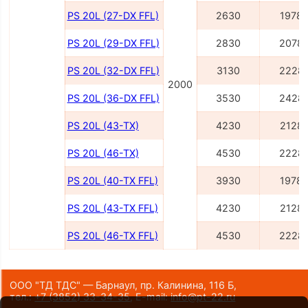
PS 20L (27-DX FFL)
2630
1978
PS 20L (29-DX FFL)
2830
2078
PS 20L (32-DX FFL)
3130
2228
2000
PS 20L (36-DX FFL)
3530
2428
PS 20L (43-TX)
4230
2128
PS 20L (46-TX)
4530
2228
PS 20L (40-TX FFL)
3930
1978
PS 20L (43-TX FFL)
4230
2128
PS 20L (46-TX FFL)
4530
2228
ООО "ТД ТДС" — Барнаул, пр. Калинина, 116 Б,
тел.:
+7 (3852) 33-34-35
,
E-mail:
info@pt-22.ru