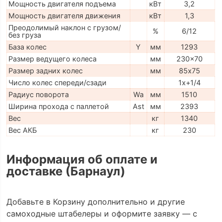
Мощность двигателя подъема
кВт
3,2
Мощность двигателя движения
кВт
1,3
Преодолимый наклон с грузом/
%
6/12
без груза
База колес
Y
мм
1293
Размер ведущего колеса
мм
230x70
Размер задних колес
мм
85х75
Число колес спереди/сзади
1x+1/4
Радиус поворота
Wa
мм
1510
Ширина прохода с паллетой
Ast
мм
2393
Вес
кг
1340
Вес АКБ
кг
230
Информация об оплате и
доставке (Барнаул)
Добавьте в Корзину дополнительно и другие
самоходные штабелеры и оформите заявку — с