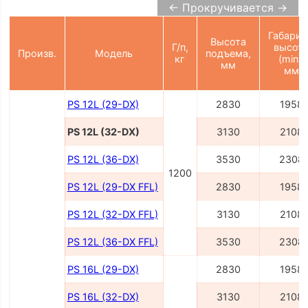
← Прокручивается →
Габарит
Высота
Г/п,
высот
Произв.
Модель
подъема,
кг
(min),
мм
мм
PS 12L (29-DX)
2830
1958
PS 12L (32-DX)
3130
2108
PS 12L (36-DX)
3530
2308
1200
PS 12L (29-DX FFL)
2830
1958
PS 12L (32-DX FFL)
3130
2108
PS 12L (36-DX FFL)
3530
2308
PS 16L (29-DX)
2830
1958
PS 16L (32-DX)
3130
2108