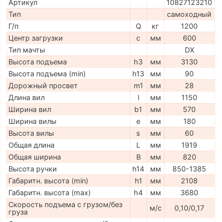
Артикул
10827123210
Тип
самоходный
Г/п
Q
кг
1200
Центр загрузки
c
мм
600
Тип мачты
DX
Высота подъема
h3
мм
3130
Высота подъема (min)
h13
мм
90
Дорожный просвет
m1
мм
28
Длина вил
l
мм
1150
Ширина вил
b1
мм
570
Ширина вилы
e
мм
180
Высота вилы
s
мм
60
Общая длина
L
мм
1919
Общая ширина
B
мм
820
Высота ручки
h14
мм
850-1385
Габаритн. высота (min)
h1
мм
2108
Габаритн. высота (max)
h4
мм
3680
Скорость подъема с грузом/без
м/с
0,10/0,17
груза