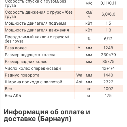
Скорость спуска с грузом/без
м/с
0,11/0,11
груза
Скорость движения с грузом/без
км/
6,0/6,0
груза
ч
Мощность двигателя подъема
кВт
1,5
Мощность двигателя движения
кВт
1,3
Преодолимый наклон с грузом/
%
6/12
без груза
База колес
Y
мм
1248
Размер ведущего колеса
мм
230x70
Размер задних колес
мм
85х75
Число колес спереди/сзади
1x+1/4
Радиус поворота
Wa
мм
1440
Ширина прохода с паллетой
Ast
мм
2322
Вес
кг
1007
Вес АКБ
кг
175
Информация об оплате и
доставке (Барнаул)