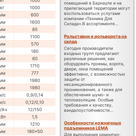
кг
1000
помещений в Барнауле и на
кг
1000
прилегающей территории могут
воспользоваться услугами
мм
600
компании «Техника Для
мм
1600
Склада».В ассортименте...
мм
85
Рольставни и рольворота на
мм
1100
склад
мм
570
Сегодня производители
мм
180
входных групп предлагают
мм
60
различные решения, как
оборудовать проемы, ворота,
мм
1710
двери, окна помещений
мм
777
эффективно, с возможностью
защиты от
мм
1980
несанкционированного
мм
1980
проникновения, а также для
обеспечения шумо- и
м/с
0,9/0,14
теплоизоляции. Особые
м/с
0,12/0,10
требования к качеству,
/Ач
12/150
вандалоустойчивости...
кВт
1,5
Особенности ножничных
мм
1210
подъемников LEMA
мм
180x50
Для выполнения ремонтно-