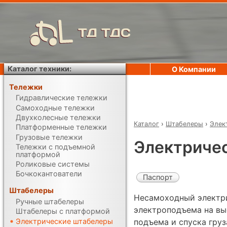
ТД ТДС
Каталог техники:
О Компании
Тележки
Гидравлические тележки
Самоходные тележки
Двухколесные тележки
Каталог
›
Штабелеры
›
Элек
Платформенные тележки
Грузовые тележки
Электричес
Тележки с подъемной
платформой
Роликовые системы
Бочкокантователи
Паспорт
Штабелеры
Несамоходный электр
Ручные штабелеры
электроподъема на выс
Штабелеры с платформой
Электрические штабелеры
подъема и спуска груз