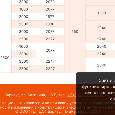
3000
2070
1600
2077
1350
2000
1577
2500
1830
2040
3000
2077
550
3500
2327
2240
1600
2040
2077
3000
2240
1500
3300
2247
2040
3500
2327
Сайт ис
функционирова
использование
 Барнаул, пр. Калинина, 116 Б,
тел.:
+7 (3852) 33-34-35
,
E-mai
co
мационный характер и ни при каких условиях не является п
носить изменения в конструкцию и внешний вид техники, не
©
ООО "ТД ТДС", Барнаул
, ©
al-studio.ru
, 2026