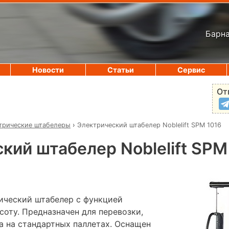
Барна
Новости
Статьи
Сервис
От
трические штабелеры
›
Электрический штабелер Noblelift SPM 1016
кий штабелер Noblelift SPM
ический штабелер с функцией
оту. Предназначен для перевозки,
а на стандартных паллетах. Оснащен