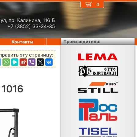
0
ул, пр. Калинина, 116 Б
+7 (3852) 33-34-35
Производители:
Контакты
править эту страницу:
 1016