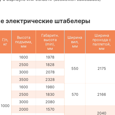
е электрические штабелеры
Габаритн.
Ширина
Высота
Ширина
Г/п,
высота
прохода с
подъема,
вил,
кг
(min),
паллетой,
мм
мм
мм
мм
1600
1978
2500
1828
550
2175
3000
2078
3500
2328
1600
1980
2500
1830
570
2166
3000
2080
1000
2000
1570
2040