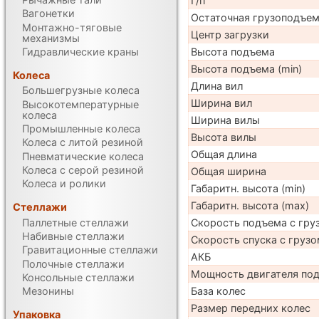
Г/п
Вагонетки
Остаточная грузоподъе
Монтажно-тяговые
Центр загрузки
механизмы
Гидравлические краны
Высота подъема
Высота подъема (min)
Колеса
Длина вил
Большегрузные колеса
Ширина вил
Высокотемпературные
колеса
Ширина вилы
Промышленные колеса
Высота вилы
Колеса с литой резиной
Общая длина
Пневматические колеса
Колеса с серой резиной
Общая ширина
Колеса и ролики
Габаритн. высота (min)
Габаритн. высота (max)
Стеллажи
Паллетные стеллажи
Скорость подъема с груз
Набивные стеллажи
Скорость спуска с грузо
Гравитационные стеллажи
АКБ
Полочные стеллажи
Мощность двигателя по
Консольные стеллажи
База колес
Мезонины
Размер передних колес
Упаковка