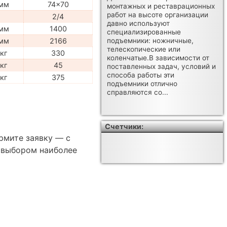
мм
74x70
монтажных и реставрационных
работ на высоте организации
2/4
давно используют
мм
1400
специализированные
мм
2166
подъемники: ножничные,
телескопические или
кг
330
коленчатые.В зависимости от
кг
45
поставленных задач, условий и
способа работы эти
кг
375
подъемники отлично
справляются со...
Счетчики:
рмите заявку — с
 выбором наиболее