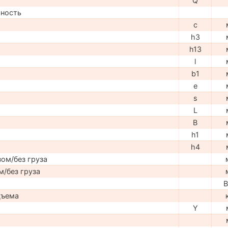
Q
мность
c
h3
h13
l
b1
e
s
L
B
h1
h4
ом/без груза
м/без груза
В
дъема
Y