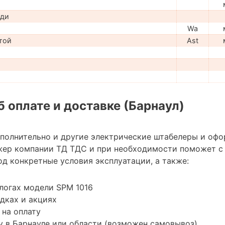
ади
Wa
той
Ast
 оплате и доставке (Барнаул)
ополнительно и другие электрические штабелеры и офо
жер компании ТД ТДС и при необходимости поможет с
д конкретные условия эксплуатации, а также:
логах модели SPM 1016
дках и акциях
 на оплату
 в Барнауле или области (возможен самовывоз)