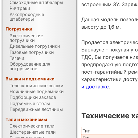
Самоходные штабелеры
встроенным ЗУ. Заряжа
Ричтраки
Узкопроходные
штабелеры
Данная модель позволя
высоту до 1,6 м.
Погрузчики
Электрические
погрузчики
Продается электрическ
Дизельные погрузчики
Барнауле - покупая у
Газовые погрузчики
ТДС, Вы получаете низ
Тягачи
предпродажную подгот
Оборудование для
погрузчиков
пост-гарантийный рем
характеристики дост
Вышки и подъемники
Телескопические вышки
и доставке
.
Ножничные подъемники
Подборщики заказов
Подъемные столы
Передвижные лестницы
Технические х
Тали и механизмы
Электрические тали
Тип
Шестеренчатые тали
Рычажные тали