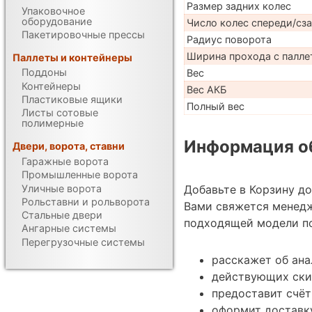
Размер задних колес
Упаковочное
оборудование
Число колес спереди/сз
Пакетировочные прессы
Радиус поворота
Ширина прохода с палле
Паллеты и контейнеры
Поддоны
Вес
Контейнеры
Вес АКБ
Пластиковые ящики
Полный вес
Листы сотовые
полимерные
Информация об
Двери, ворота, ставни
Гаражные ворота
Промышленные ворота
Уличные ворота
Добавьте в Корзину д
Рольставни и рольворота
Вами свяжется менед
Стальные двери
подходящей модели по
Ангарные системы
Перегрузочные системы
расскажет об ана
действующих ски
предоставит счёт
оформит доставку