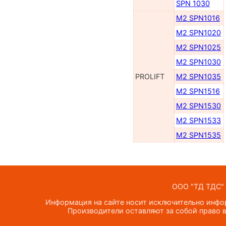
SPN 1030
M2 SPN1016
M2 SPN1020
M2 SPN1025
M2 SPN1030
PROLIFT
M2 SPN1035
M2 SPN1516
M2 SPN1530
M2 SPN1533
M2 SPN1535
ООО "ТД ТДС" —
Информация на сайте носит исключительно инфор
Производители оставляют за собой право в