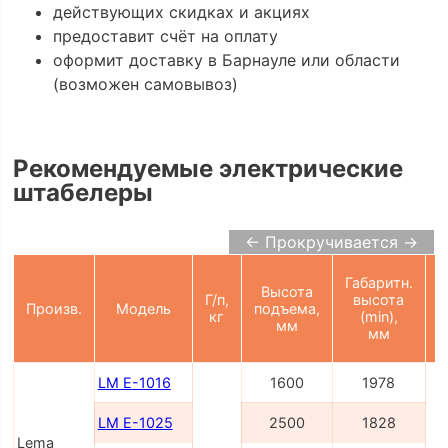
действующих скидках и акциях
предоставит счёт на оплату
оформит доставку в Барнауле или области
(возможен самовывоз)
Рекомендуемые электрические
штабелеры
← Прокручивается →
Габаритн.
Высота
Ш
Г/п,
высота
Произв.
Модель
подъема,
кг
(min),
мм
мм
LM E-1016
1600
1978
LM E-1025
2500
1828
Lema