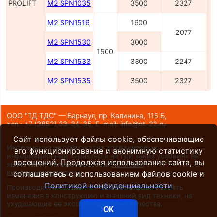
PROLIFT
M2 SPN1035
3500
2327
M2 SPN1516
1600
2077
M2 SPN1530
3000
1500
M2 SPN1533
3300
2247
M2 SPN1535
3500
2327
ООО "ТД ТДС" — Барнаул, пр. Калинина, 116 Б,
тел.:
+7 (3852) 33-34-35
,
E-mail:
info@pt-22.ru
Сайт использует файлы cookie, обеспечивающие
Информация на сайте носит исключительно
его функционирование и анонимную статистику
информационный характер и ни при каких условиях не
посещений. Продолжая использование сайта, вы
является публичной офертой.
Политика
конфиденциальности
.
соглашаетесь с использованием файлов cookie и
Политикой конфиденциальности
Производители оставляют за собой право вносить
изменения в конструкцию и внешний вид техники, не
ухудшающие ее эксплуатационные качества.
ОК