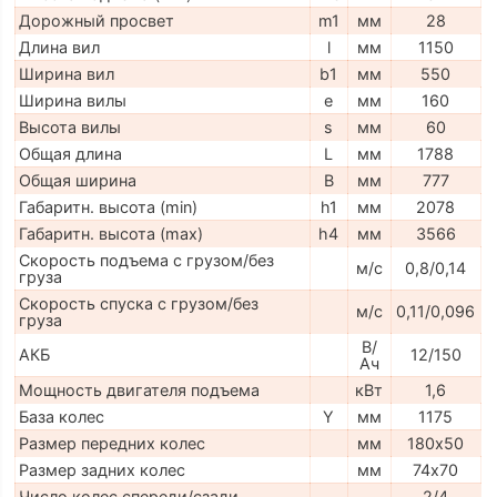
Дорожный просвет
m1
мм
28
Длина вил
l
мм
1150
Ширина вил
b1
мм
550
Ширина вилы
e
мм
160
Высота вилы
s
мм
60
Общая длина
L
мм
1788
Общая ширина
B
мм
777
Габаритн. высота (min)
h1
мм
2078
Габаритн. высота (max)
h4
мм
3566
Скорость подъема с грузом/без
м/с
0,8/0,14
груза
Скорость спуска с грузом/без
м/с
0,11/0,096
груза
В/
АКБ
12/150
Ач
Мощность двигателя подъема
кВт
1,6
База колес
Y
мм
1175
Размер передних колес
мм
180х50
Размер задних колес
мм
74х70
Число колес спереди/сзади
2/4