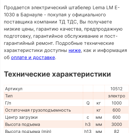
Продается электрический штабелер Lema LM E-
1030 в Барнауле - покупая у официального
поставщика компании ТД ТДС, Вы получаете
низкие цены, гарантию качества, предпродажную
подготовку, гарантийное обслуживание и пост-
гарантийный ремонт. Подробные технические
характеристики доступны
ниже
, как и информация
об
оплате и доставке
.
Технические характеристики
Артикул
10512
Тип
электро
Г/п
Q
кг
1000
Остаточная грузоподъемность
кг
600
Центр загрузки
c
мм
600
Высота подъема
h3
мм
3000
Высота подъема (min)
h13
мм
82