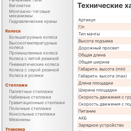
Технические х
Вагонетки
Монтажно-тяговые
механизмы
Артикул
Гидравлические краны
Г/п
Колеса
Тип мачты
Большегрузные колеса
Высота подъема
Высокотемпературные
колеса
Дорожный просвет
Промышленные колеса
Общая длина
Колеса с литой резиной
Общая ширина
Пневматические колеса
Габаритн. высота (min)
Колеса с серой резиной
Колеса и ролики
Габаритн. высота (max)
Длина площадки
Стеллажи
Ширина площадки
Паллетные стеллажи
Скорость движения с гр
Набивные стеллажи
Гравитационные стеллажи
Скорость движения с по
Полочные стеллажи
Питание
Консольные стеллажи
АКБ
Мезонины
Зарядное устройство
Упаковка