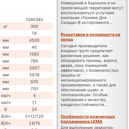
помещений в Барнауле и на
прилегающей территории могут
воспользоваться услугами
компании «Техника Для
1040345
Склада».В ассортименте...
кг
300
TX
Рольставни и рольворота на
склад
мм
4500
Сегодня производители
мм
40
входных групп предлагают
мм
1560
различные решения, как
оборудовать проемы, ворота,
мм
786
двери, окна помещений
мм
2007
эффективно, с возможностью
мм
5978
защиты от
несанкционированного
мм
970
проникновения, а также для
мм
700
обеспечения шумо- и
теплоизоляции. Особые
км/ч
4
требования к качеству,
км/ч
1,1
вандалоустойчивости...
В
24
В/Ач
2x12/120
Особенности ножничных
подъемников LEMA
В/Ач
24/15
Для выполнения ремонтно-