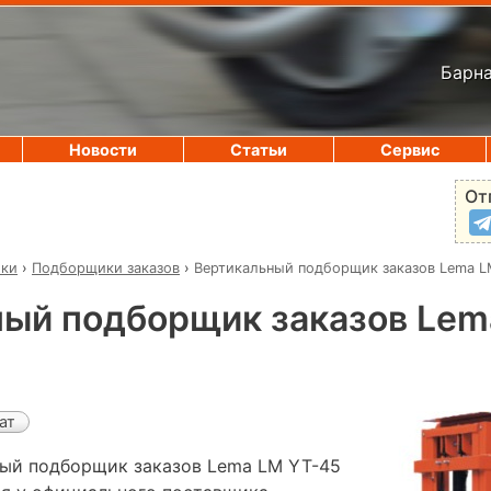
Барна
Новости
Статьи
Сервис
От
ики
›
Подборщики заказов
›
Вертикальный подборщик заказов Lema L
ный подборщик заказов Lem
ат
ый подборщик заказов Lema LM YT-45