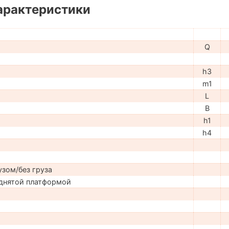
арактеристики
Q
h3
m1
L
B
h1
h4
узом/без груза
днятой платформой