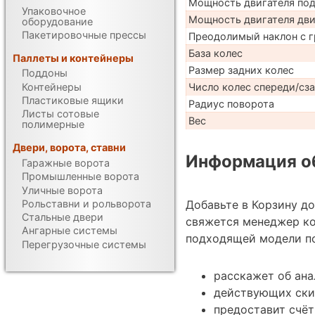
Мощность двигателя по
Упаковочное
Мощность двигателя дв
оборудование
Пакетировочные прессы
Преодолимый наклон с г
База колес
Паллеты и контейнеры
Размер задних колес
Поддоны
Контейнеры
Число колес спереди/сз
Пластиковые ящики
Радиус поворота
Листы сотовые
Вес
полимерные
Двери, ворота, ставни
Информация об
Гаражные ворота
Промышленные ворота
Уличные ворота
Рольставни и рольворота
Добавьте в Корзину д
Стальные двери
свяжется менеджер к
Ангарные системы
подходящей модели по
Перегрузочные системы
расскажет об ана
действующих ски
предоставит счёт