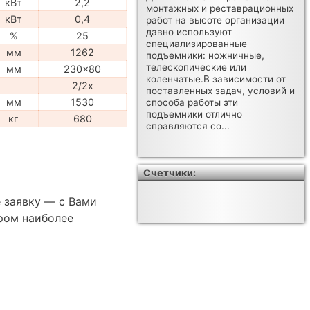
кВт
2,2
монтажных и реставрационных
кВт
0,4
работ на высоте организации
давно используют
%
25
специализированные
мм
1262
подъемники: ножничные,
телескопические или
мм
230x80
коленчатые.В зависимости от
2/2x
поставленных задач, условий и
мм
1530
способа работы эти
подъемники отлично
кг
680
справляются со...
Счетчики:
 заявку — с Вами
ром наиболее