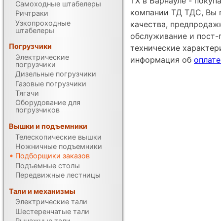
TX в Барнауле - покуп
Самоходные штабелеры
компании ТД ТДС, Вы 
Ричтраки
Узкопроходные
качества, предпродаж
штабелеры
обслуживание и пост-
Погрузчики
технические характе
Электрические
информация об
оплате
погрузчики
Дизельные погрузчики
Газовые погрузчики
Тягачи
Оборудование для
погрузчиков
Вышки и подъемники
Телескопические вышки
Ножничные подъемники
Подборщики заказов
Подъемные столы
Передвижные лестницы
Тали и механизмы
Электрические тали
Шестеренчатые тали
Рычажные тали