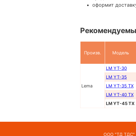
оформит доставку
Рекомендуемы
Произв.
Модель
LM YT-30
LM YT-35
Lema
LM YT-35 TX
LM YT-40 TX
LM YT-45 TX
ООО "ТД ТДС" —