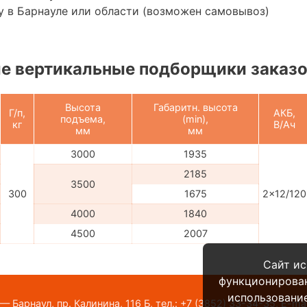
 в Барнауле или области (возможен самовывоз)
е вертикальные подборщики заказ
Высота
Габаритн. высота
Г/п,
АКБ,
подъема,
(min),
кг
В/Ач
мм
мм
3000
1935
2185
3500
300
1675
2x12/120
4000
1840
4500
2007
Сайт ис
функционирова
использование
 Барнаул, пр. Калинина, 116 Б,
тел.:
+7 (3852) 33-34-35
,
E-mai