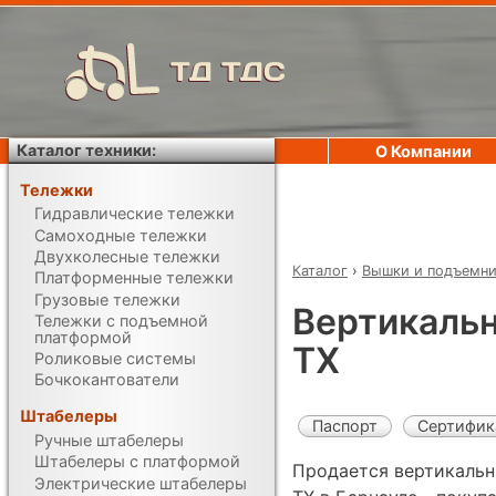
ТД ТДС
Каталог техники:
О Компании
Тележки
Гидравлические тележки
Самоходные тележки
Двухколесные тележки
Каталог
›
Вышки и подъемн
Платформенные тележки
Грузовые тележки
Вертикаль
Тележки с подъемной
платформой
TX
Роликовые системы
Бочкокантователи
Штабелеры
Паспорт
Сертифик
Ручные штабелеры
Штабелеры с платформой
Продается вертикальн
Электрические штабелеры