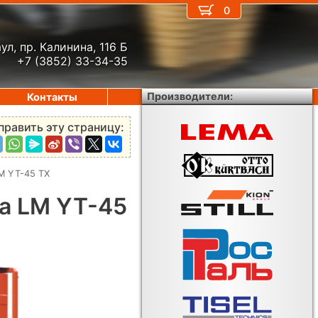
0
ул, пр. Калинина, 116 Б
+7 (3852) 33-34-35
Производители:
Контакты
править эту страницу:
M YT-45 TX
a LM YT-45