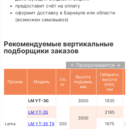
предоставит счёт на оплату
оформит доставку в Барнауле или области
(возможен самовывоз)
Рекомендуемые вертикальные
подборщики заказов
← Прокручивается →
Габаритн.
Высота
Г/п,
высота
Произв.
Модель
подъема,
кг
(min),
мм
мм
LM YT-30
3000
1935
LM YT-35
2185
3500
Lema
LM YT-35 TX
300
1675
2