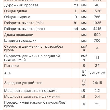
Дорожный просвет
m1
мм
40
Общая длина
L
мм
1536
Общая ширина
B
мм
786
Габаритн. высота (min)
h1
мм
1935
Габаритн. высота (max)
h4
мм
4415
Длина площадки
мм
990
Ширина площадки
мм
700
Скорость движения с грузом/без
км/
4
груза
ч
Скорость движения с поднятой
км/
1,1
платформой
ч
Питание
В
24
В/
АКБ
2x12/120
Ач
В/
Зарядное устройство
24/15
Ач
Мощность двигателя подъема
кВт
2,2
Мощность двигателя движения
кВт
0,4
Преодолимый наклон с грузом/без
%
25
груза