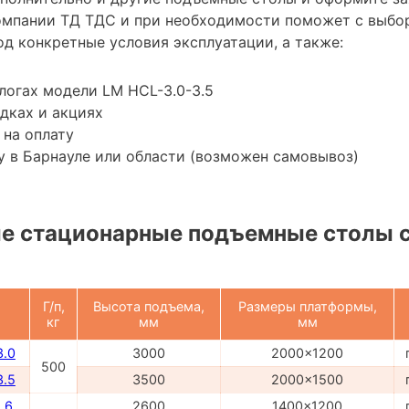
омпании ТД ТДС и при необходимости поможет с выбо
д конкретные условия эксплуатации, а также:
логах модели LM HCL-3.0-3.5
дках и акциях
 на оплату
 в Барнауле или области (возможен самовывоз)
е стационарные подъемные столы 
Г/п,
Высота подъема,
Размеры платформы,
кг
мм
мм
3.0
3000
2000x1200
500
3.5
3500
2000x1500
.6
2600
1400x1200