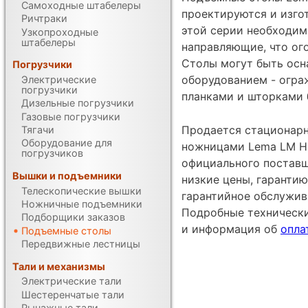
Самоходные штабелеры
проектируются и изгот
Ричтраки
этой серии необходим
Узкопроходные
штабелеры
направляющие, что ог
Столы могут быть ос
Погрузчики
оборудованием - огра
Электрические
погрузчики
планками и шторками б
Дизельные погрузчики
Газовые погрузчики
Продается стационар
Тягачи
Оборудование для
ножницами Lema LM HCL
погрузчиков
официального поставщ
Вышки и подъемники
низкие цены, гарантию
Телескопические вышки
гарантийное обслужив
Ножничные подъемники
Подробные техническ
Подборщики заказов
и информация об
опла
Подъемные столы
Передвижные лестницы
Тали и механизмы
Электрические тали
Шестеренчатые тали
Рычажные тали