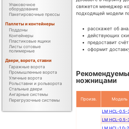
Упаковочное
свяжется менеджер к
оборудование
подходящей модели по
Пакетировочные прессы
Паллеты и контейнеры
расскажет об ана
Поддоны
действующих ски
Контейнеры
Пластиковые ящики
предоставит счёт
Листы сотовые
оформит доставку
полимерные
Двери, ворота, ставни
Гаражные ворота
Рекомендуемы
Промышленные ворота
Уличные ворота
ножницами
Рольставни и рольворота
Стальные двери
Ангарные системы
Произв.
Модель
Перегрузочные системы
LM HCL-0.5-
LM HCL-0.5-
LM HCL-1.0-2