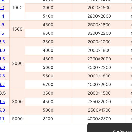
.0
1000
3000
2000x1500
.4
5400
2800x2000
.5
4500
2500x1800
1500
.5
6500
3300x2200
3.5
3500
2000x1200
4.0
4000
2000x1800
4.5
4500
2300x2000
2000
5.0
5000
2500x2200
5.5
5500
3000x1800
6.7
6700
4000x2000
3.5
3500
2000x1500
4.5
3000
4500
2350x2000
5.0
5000
2500x1700
.1
5000
8100
4000x2300
Сайт ис