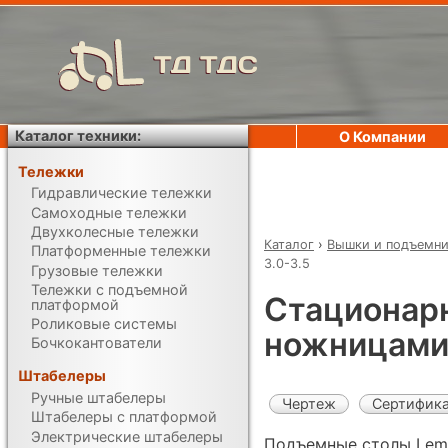
ТД ТДС
Каталог техники:
О Компании
Тележки
Гидравлические тележки
Самоходные тележки
Двухколесные тележки
Каталог
›
Вышки и подъемн
Платформенные тележки
3.0-3.5
Грузовые тележки
Тележки с подъемной
Стационар
платформой
Роликовые системы
ножницами 
Бочкокантователи
Штабелеры
Ручные штабелеры
Чертеж
Сертифик
Штабелеры с платформой
Электрические штабелеры
Подъемные столы Lema