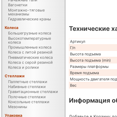
Вагонетки
Монтажно-тяговые
механизмы
Гидравлические краны
Технические х
Колеса
Большегрузные колеса
Высокотемпературные
Артикул
колеса
Промышленные колеса
Г/п
Колеса с литой резиной
Высота подъема
Пневматические колеса
Высота подъема (min)
Колеса с серой резиной
Размеры платформы
Колеса и ролики
Время подъема
Стеллажи
Мощность двигателя по
Паллетные стеллажи
Вес
Набивные стеллажи
Гравитационные стеллажи
Полочные стеллажи
Информация об
Консольные стеллажи
Мезонины
Упаковка
Добавьте в Корзину д