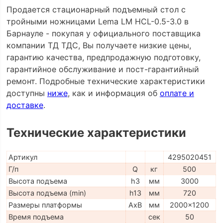
Продается стационарный подъемный стол с
тройными ножницами Lema LM HCL-0.5-3.0 в
Барнауле - покупая у официального поставщика
компании ТД ТДС, Вы получаете низкие цены,
гарантию качества, предпродажную подготовку,
гарантийное обслуживание и пост-гарантийный
ремонт. Подробные технические характеристики
доступны
ниже
, как и информация об
оплате и
доставке
.
Технические характеристики
Артикул
4295020451
Г/п
Q
кг
500
Высота подъема
h3
мм
3000
Высота подъема (min)
h13
мм
720
Размеры платформы
AxB
мм
2000x1200
Время подъема
сек
50