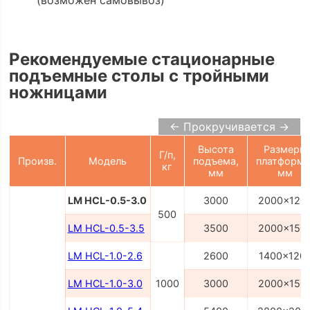
(возможен самовывоз)
Рекомендуемые стационарные
подъемные столы с тройными
ножницами
← Прокручивается →
Высота
Размеры
Г/п,
Произв.
Модель
подъема,
платформы
кг
мм
мм
LM HCL-0.5-3.0
3000
2000x120
500
LM HCL-0.5-3.5
3500
2000x150
LM HCL-1.0-2.6
2600
1400x120
LM HCL-1.0-3.0
1000
3000
2000x150