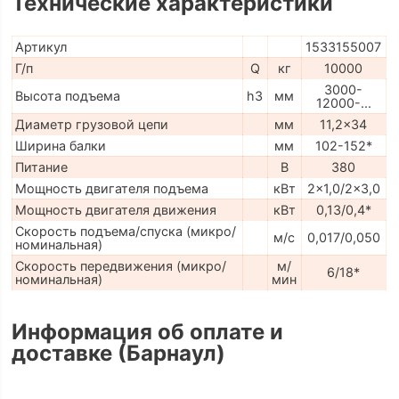
Технические характеристики
Артикул
1533155007
Г/п
Q
кг
10000
3000-
Высота подъема
h3
мм
12000-...
Диаметр грузовой цепи
мм
11,2x34
Ширина балки
мм
102-152*
Питание
В
380
Мощность двигателя подъема
кВт
2x1,0/2x3,0
Мощность двигателя движения
кВт
0,13/0,4*
Скорость подъема/спуска (микро/
м/с
0,017/0,050
номинальная)
Скорость передвижения (микро/
м/
6/18*
номинальная)
мин
Информация об оплате и
доставке (Барнаул)