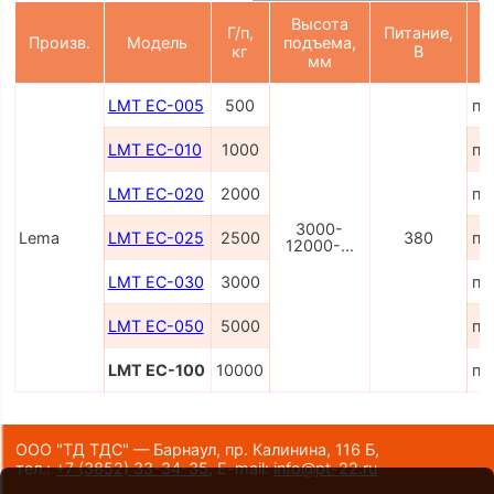
Высота
Г/п,
Питание,
Произв.
Модель
подъема,
кг
В
мм
LMT EC-005
500
по
LMT EC-010
1000
по
LMT EC-020
2000
по
3000-
Lema
LMT EC-025
2500
380
по
12000-...
LMT EC-030
3000
по
LMT EC-050
5000
по
LMT EC-100
10000
по
ООО "ТД ТДС" — Барнаул, пр. Калинина, 116 Б,
тел.:
+7 (3852) 33-34-35
,
E-mail:
info@pt-22.ru