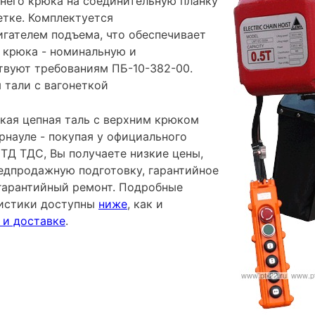
него крюка на соединительную планку
етке. Комплектуется
гателем подъема, что обеспечивает
 крюка - номинальную и
вуют требованиям ПБ-10-382-00.
я тали с вагонеткой
кая цепная таль с верхним крюком
рнауле - покупая у официального
ТД ТДС, Вы получаете низкие цены,
редпродажную подготовку, гарантийное
гарантийный ремонт. Подробные
ристики доступны
ниже
, как и
 и доставке
.