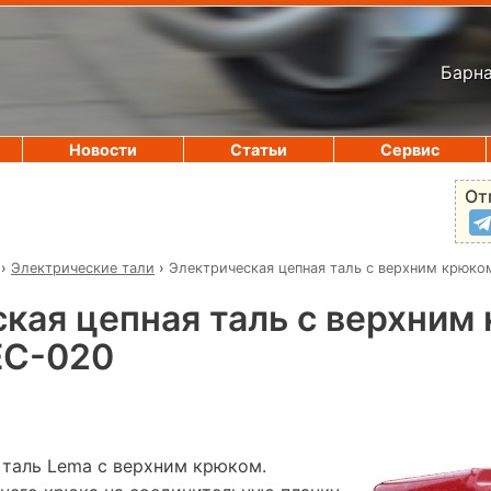
Барна
Новости
Статьи
Сервис
От
›
Электрические тали
›
Электрическая цепная таль с верхним крюк
кая цепная таль с верхним
EC-020
 таль Lema с верхним крюком.