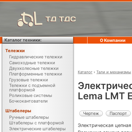
ТД ТДС
Каталог техники:
О Компании
Тележки
Гидравлические тележки
Самоходные тележки
Двухколесные тележки
Каталог
›
Тали и механизмы
Платформенные тележки
Грузовые тележки
Электричес
Тележки с подъемной
платформой
Lema LMT 
Роликовые системы
Бочкокантователи
Штабелеры
Чертеж
Паспорт
Ручные штабелеры
Штабелеры с платформой
Электрическая цепная
Электрические штабелеры