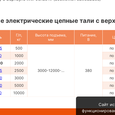
 электрические цепные тали с вер
Г/п,
Высота подъема,
Питание,
ь
Ц
кг
мм
В
5
500
по
0
1000
по
20
2000
по
5
2500
3000-12000-...
380
по
0
3000
по
0
5000
по
0
10000
по
Сайт ис
функционирова