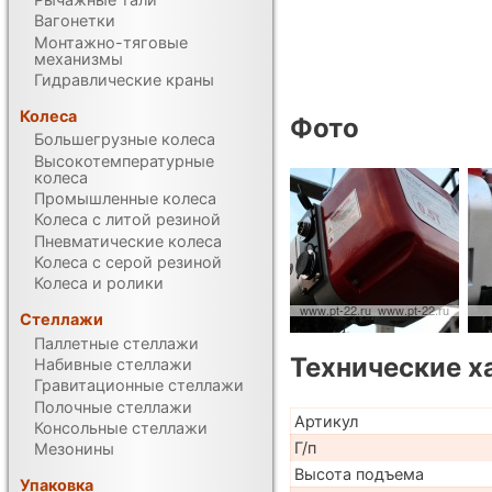
Вагонетки
Монтажно-тяговые
механизмы
Гидравлические краны
Колеса
Фото
Большегрузные колеса
Высокотемпературные
колеса
Промышленные колеса
Колеса с литой резиной
Пневматические колеса
Колеса с серой резиной
Колеса и ролики
Стеллажи
Паллетные стеллажи
Технические х
Набивные стеллажи
Гравитационные стеллажи
Полочные стеллажи
Артикул
Консольные стеллажи
Г/п
Мезонины
Высота подъема
Упаковка