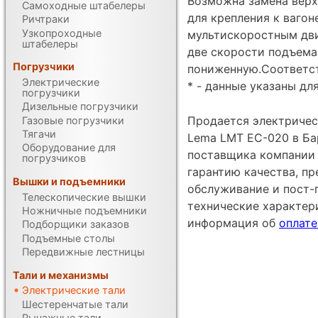
Возможна замена верх
Самоходные штабелеры
для крепления к вагон
Ричтраки
Узкопроходные
мультискоростным дви
штабелеры
две скорости подъема
Погрузчики
пониженную.Соответст
Электрические
* - данные указаны дл
погрузчики
Дизельные погрузчики
Продается электричес
Газовые погрузчики
Тягачи
Lema LMT EC-020 в Ба
Оборудование для
поставщика компании 
погрузчиков
гарантию качества, п
Вышки и подъемники
обслуживание и пост-
Телескопические вышки
технические характе
Ножничные подъемники
информация об
оплате
Подборщики заказов
Подъемные столы
Передвижные лестницы
Тали и механизмы
Электрические тали
Шестеренчатые тали
Рычажные тали