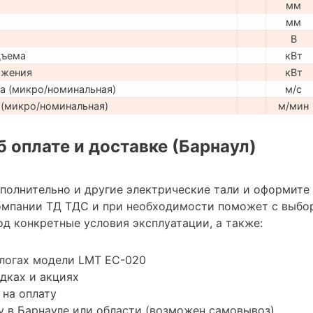
мм
мм
В
дъема
кВт
ижения
кВт
а (микро/номинальная)
м/с
(микро/номинальная)
м/мин
 оплате и доставке (Барнаул)
ополнительно и другие электрические тали и оформите
омпании ТД ТДС и при необходимости поможет с выбо
д конкретные условия эксплуатации, а также:
алогах модели LMT EC-020
дках и акциях
 на оплату
 в Барнауле или области (возможен самовывоз)