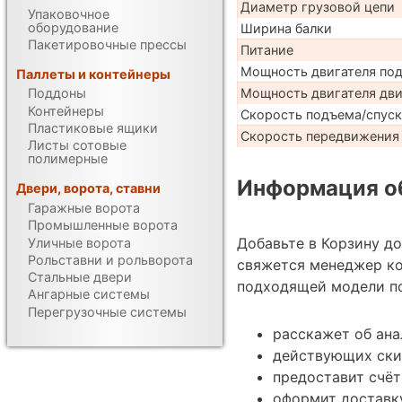
Диаметр грузовой цепи
Упаковочное
оборудование
Ширина балки
Пакетировочные прессы
Питание
Мощность двигателя по
Паллеты и контейнеры
Мощность двигателя дв
Поддоны
Контейнеры
Скорость подъема/спуск
Пластиковые ящики
Скорость передвижения 
Листы сотовые
полимерные
Информация об
Двери, ворота, ставни
Гаражные ворота
Промышленные ворота
Добавьте в Корзину д
Уличные ворота
Рольставни и рольворота
свяжется менеджер к
Стальные двери
подходящей модели по
Ангарные системы
Перегрузочные системы
расскажет об ан
действующих ски
предоставит счёт
оформит доставку