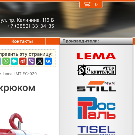
0
ул, пр. Калинина, 116 Б
+7 (3852) 33-34-35
Производители:
Контакты
править эту страницу:
ом Lema LMT EC-020
 крюком