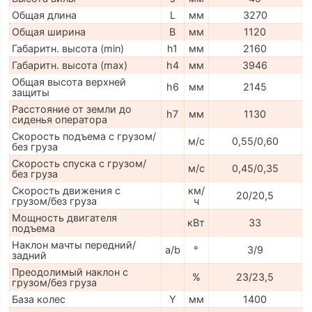
Общая длина
L
мм
3270
Общая ширина
B
мм
1120
Габаритн. высота (min)
h1
мм
2160
Габаритн. высота (max)
h4
мм
3946
Общая высота верхней
h6
мм
2145
защиты
Расстояние от земли до
h7
мм
1130
сиденья оператора
Скорость подъема с грузом/
м/с
0,55/0,60
без груза
Скорость спуска с грузом/
м/с
0,45/0,35
без груза
Скорость движения с
км/
20/20,5
грузом/без груза
ч
Мощность двигателя
кВт
33
подъема
Наклон мачты передний/
a/b
°
3/9
задний
Преодолимый наклон с
%
23/23,5
грузом/без груза
База колес
Y
мм
1400