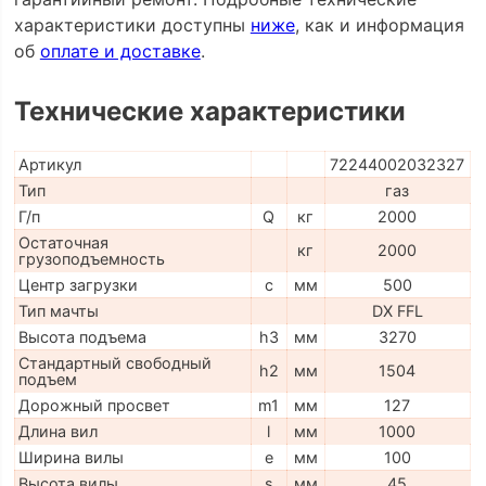
характеристики доступны
ниже
, как и информация
об
оплате и доставке
.
Технические характеристики
Артикул
72244002032327
Тип
газ
Г/п
Q
кг
2000
Остаточная
кг
2000
грузоподъемность
Центр загрузки
c
мм
500
Тип мачты
DX FFL
Высота подъема
h3
мм
3270
Стандартный свободный
h2
мм
1504
подъем
Дорожный просвет
m1
мм
127
Длина вил
l
мм
1000
Ширина вилы
e
мм
100
Высота вилы
s
мм
45