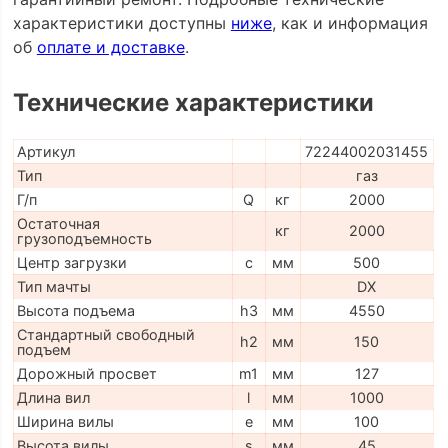
характеристики доступны
ниже
, как и информация
об
оплате и доставке
.
Технические характеристики
Артикул
72244002031455
Тип
газ
Г/п
Q
кг
2000
Остаточная
кг
2000
грузоподъемность
Центр загрузки
c
мм
500
Тип мачты
DX
Высота подъема
h3
мм
4550
Стандартный свободный
h2
мм
150
подъем
Дорожный просвет
m1
мм
127
Длина вил
l
мм
1000
Ширина вилы
e
мм
100
Высота вилы
s
мм
45