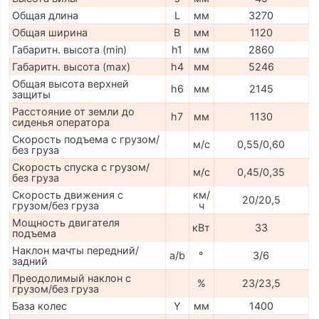
Общая длина
L
мм
3270
Общая ширина
B
мм
1120
Габаритн. высота (min)
h1
мм
2860
Габаритн. высота (max)
h4
мм
5246
Общая высота верхней
h6
мм
2145
защиты
Расстояние от земли до
h7
мм
1130
сиденья оператора
Скорость подъема с грузом/
м/с
0,55/0,60
без груза
Скорость спуска с грузом/
м/с
0,45/0,35
без груза
Скорость движения с
км/
20/20,5
грузом/без груза
ч
Мощность двигателя
кВт
33
подъема
Наклон мачты передний/
a/b
°
3/6
задний
Преодолимый наклон с
%
23/23,5
грузом/без груза
База колес
Y
мм
1400