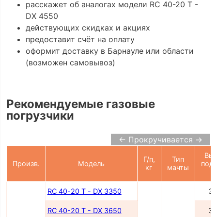
расскажет об аналогах модели RC 40-20 T -
DX 4550
действующих скидках и акциях
предоставит счёт на оплату
оформит доставку в Барнауле или области
(возможен самовывоз)
Рекомендуемые газовые
погрузчики
← Прокручивается →
Выс
Г/п,
Тип
Произв.
Модель
подъ
кг
мачты
м
RC 40-20 T - DX 3350
33
RC 40-20 T - DX 3650
36