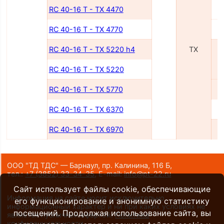
RC 40-16 T - TX 4470
RC 40-16 T - TX 4770
RC 40-16 T - TX 5220 h4
TX
RC 40-16 T - TX 5220
RC 40-16 T - TX 5770
RC 40-16 T - TX 6370
RC 40-16 T - TX 6970
ООО "ТД ТДС" — Барнаул, пр. Калинина, 116 Б,
тел.:
+7 (3852) 33-34-35
,
E-mail:
info@pt-22.ru
Сайт использует файлы cookie, обеспечивающие
Информация на сайте носит исключительно
его функционирование и анонимную статистику
информационный характер и ни при каких условиях не
посещений. Продолжая использование сайта, вы
является публичной офертой.
Политика
конфиденциальности
.