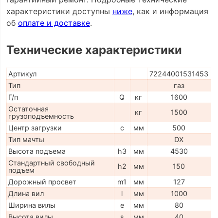
характеристики доступны
ниже
, как и информация
об
оплате и доставке
.
Технические характеристики
Артикул
72244001531453
Тип
газ
Г/п
Q
кг
1600
Остаточная
кг
1500
грузоподъемность
Центр загрузки
c
мм
500
Тип мачты
DX
Высота подъема
h3
мм
4530
Стандартный свободный
h2
мм
150
подъем
Дорожный просвет
m1
мм
127
Длина вил
l
мм
1000
Ширина вилы
e
мм
80
Высота вилы
s
мм
40