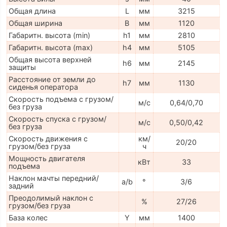
Общая длина
L
мм
3215
Общая ширина
B
мм
1120
Габаритн. высота (min)
h1
мм
2810
Габаритн. высота (max)
h4
мм
5105
Общая высота верхней
h6
мм
2145
защиты
Расстояние от земли до
h7
мм
1130
сиденья оператора
Скорость подъема с грузом/
м/с
0,64/0,70
без груза
Скорость спуска с грузом/
м/с
0,50/0,42
без груза
Скорость движения с
км/
20/20
грузом/без груза
ч
Мощность двигателя
кВт
33
подъема
Наклон мачты передний/
a/b
°
3/6
задний
Преодолимый наклон с
%
27/26
грузом/без груза
База колес
Y
мм
1400