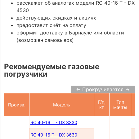
расскажет об аналогах модели RC 40-16 T - DX
4530
действующих скидках и акциях
предоставит счёт на оплату
оформит доставку в Барнауле или области
(возможен самовывоз)
Рекомендуемые газовые
погрузчики
← Прокручивается →
Г/п,
Тип
Произв.
Модель
п
кг
мачты
RC 40-16 T - DX 3330
RC 40-16 T - DX 3630