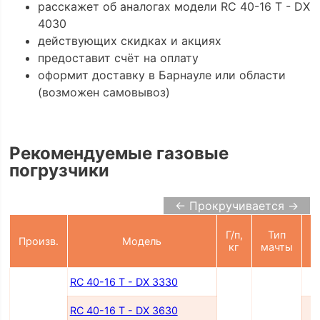
расскажет об аналогах модели RC 40-16 T - DX
4030
действующих скидках и акциях
предоставит счёт на оплату
оформит доставку в Барнауле или области
(возможен самовывоз)
Рекомендуемые газовые
погрузчики
← Прокручивается →
Г/п,
Тип
Произв.
Модель
п
кг
мачты
RC 40-16 T - DX 3330
RC 40-16 T - DX 3630