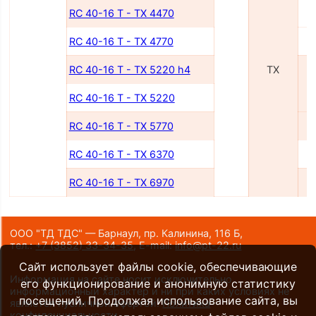
RC 40-16 T - TX 4470
RC 40-16 T - TX 4770
RC 40-16 T - TX 5220 h4
TX
RC 40-16 T - TX 5220
RC 40-16 T - TX 5770
RC 40-16 T - TX 6370
RC 40-16 T - TX 6970
ООО "ТД ТДС" — Барнаул, пр. Калинина, 116 Б,
тел.:
+7 (3852) 33-34-35
,
E-mail:
info@pt-22.ru
Сайт использует файлы cookie, обеспечивающие
Информация на сайте носит исключительно
его функционирование и анонимную статистику
информационный характер и ни при каких условиях не
посещений. Продолжая использование сайта, вы
является публичной офертой.
Политика
конфиденциальности
.