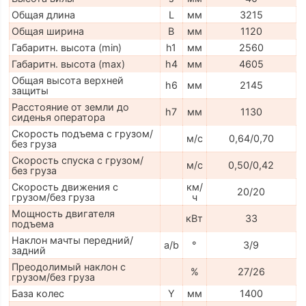
Общая длина
L
мм
3215
Общая ширина
B
мм
1120
Габаритн. высота (min)
h1
мм
2560
Габаритн. высота (max)
h4
мм
4605
Общая высота верхней
h6
мм
2145
защиты
Расстояние от земли до
h7
мм
1130
сиденья оператора
Скорость подъема с грузом/
м/с
0,64/0,70
без груза
Скорость спуска с грузом/
м/с
0,50/0,42
без груза
Скорость движения с
км/
20/20
грузом/без груза
ч
Мощность двигателя
кВт
33
подъема
Наклон мачты передний/
a/b
°
3/9
задний
Преодолимый наклон с
%
27/26
грузом/без груза
База колес
Y
мм
1400