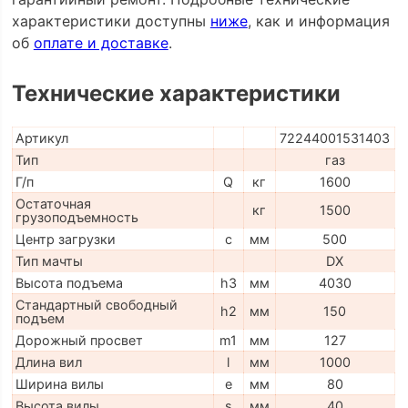
характеристики доступны
ниже
, как и информация
об
оплате и доставке
.
Технические характеристики
Артикул
72244001531403
Тип
газ
Г/п
Q
кг
1600
Остаточная
кг
1500
грузоподъемность
Центр загрузки
c
мм
500
Тип мачты
DX
Высота подъема
h3
мм
4030
Стандартный свободный
h2
мм
150
подъем
Дорожный просвет
m1
мм
127
Длина вил
l
мм
1000
Ширина вилы
e
мм
80
Высота вилы
s
мм
40