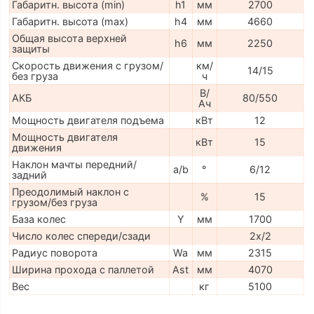
Габаритн. высота (min)
h1
мм
2700
Габаритн. высота (max)
h4
мм
4660
Общая высота верхней
h6
мм
2250
защиты
Скорость движения с грузом/
км/
14/15
без груза
ч
В/
АКБ
80/550
Ач
Мощность двигателя подъема
кВт
12
Мощность двигателя
кВт
15
движения
Наклон мачты передний/
a/b
°
6/12
задний
Преодолимый наклон с
%
15
грузом/без груза
База колес
Y
мм
1700
Число колес спереди/сзади
2x/2
Радиус поворота
Wa
мм
2315
Ширина прохода с паллетой
Ast
мм
4070
Вес
кг
5100