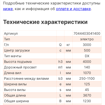
Подробные технические характеристики доступны
ниже
, как и информация об
оплате и доставке
.
Технические характеристики
Артикул
7044403041400
Тип
электро
Г/п
Q
кг
3000
Центр загрузки
c
мм
500
Тип мачты
DX
Высота подъема
h3
мм
4000
Дорожный просвет
m1
мм
140
Длина вил
l
мм
1070
Расстояние между вилами
b3
мм
250-1100
Ширина вилы
e
мм
125
Высота вилы
s
мм
45
Общая длина
L
мм
3670
Общая ширина
B
мм
1230