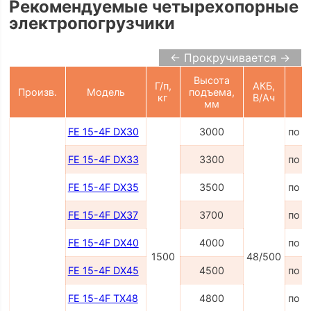
Рекомендуемые четырехопорные
электропогрузчики
← Прокручивается →
Высота
Г/п,
АКБ,
Произв.
Модель
подъема,
Ц
кг
В/Ач
мм
FE 15-4F DX30
3000
по з
FE 15-4F DX33
3300
по з
FE 15-4F DX35
3500
по з
FE 15-4F DX37
3700
по з
FE 15-4F DX40
4000
по з
1500
48/500
FE 15-4F DX45
4500
по з
FE 15-4F TX48
4800
по з