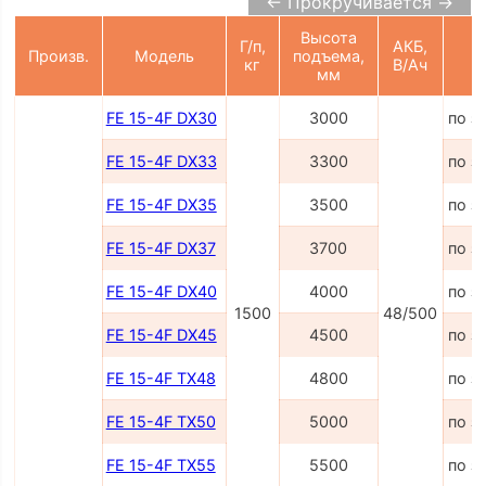
← Прокручивается →
Высота
Г/п,
АКБ,
Произв.
Модель
подъема,
Ц
кг
В/Ач
мм
FE 15-4F DX30
3000
по з
FE 15-4F DX33
3300
по з
FE 15-4F DX35
3500
по з
FE 15-4F DX37
3700
по з
FE 15-4F DX40
4000
по з
1500
48/500
FE 15-4F DX45
4500
по з
FE 15-4F TX48
4800
по з
FE 15-4F TX50
5000
по з
FE 15-4F TX55
5500
по з