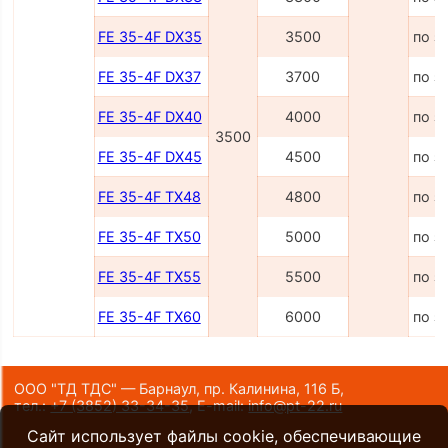
FE 35-4F DX35
3500
по з
FE 35-4F DX37
3700
по з
FE 35-4F DX40
4000
по з
3500
FE 35-4F DX45
4500
по з
FE 35-4F TX48
4800
по з
FE 35-4F TX50
5000
по з
FE 35-4F TX55
5500
по з
FE 35-4F TX60
6000
по з
ООО "ТД ТДС" — Барнаул, пр. Калинина, 116 Б,
тел.:
+7 (3852) 33-34-35
,
E-mail:
info@pt-22.ru
Сайт использует файлы cookie, обеспечивающие