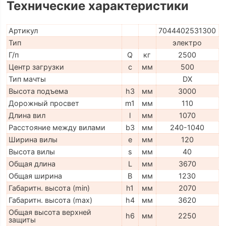
Технические характеристики
Артикул
7044402531300
Тип
электро
Г/п
Q
кг
2500
Центр загрузки
c
мм
500
Тип мачты
DX
Высота подъема
h3
мм
3000
Дорожный просвет
m1
мм
110
Длина вил
l
мм
1070
Расстояние между вилами
b3
мм
240-1040
Ширина вилы
e
мм
120
Высота вилы
s
мм
40
Общая длина
L
мм
3670
Общая ширина
B
мм
1230
Габаритн. высота (min)
h1
мм
2070
Габаритн. высота (max)
h4
мм
3620
Общая высота верхней
h6
мм
2250
защиты