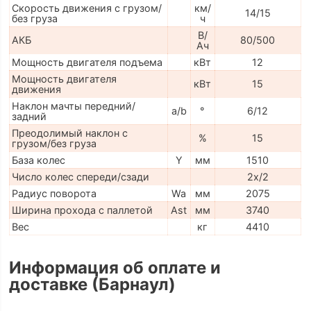
Скорость движения с грузом/
км/
14/15
без груза
ч
В/
АКБ
80/500
Ач
Мощность двигателя подъема
кВт
12
Мощность двигателя
кВт
15
движения
Наклон мачты передний/
a/b
°
6/12
задний
Преодолимый наклон с
%
15
грузом/без груза
База колес
Y
мм
1510
Число колес спереди/сзади
2x/2
Радиус поворота
Wa
мм
2075
Ширина прохода с паллетой
Ast
мм
3740
Вес
кг
4410
Информация об оплате и
доставке (Барнаул)