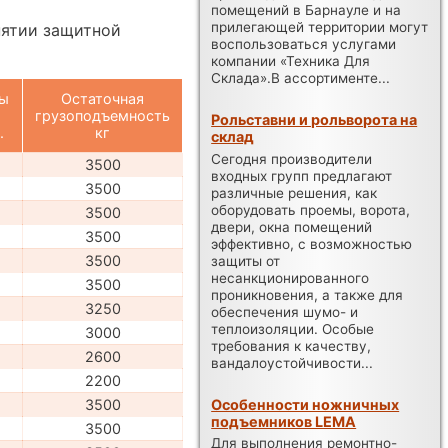
помещений в Барнауле и на
прилегающей территории могут
нятии защитной
воспользоваться услугами
компании «Техника Для
Склада».В ассортименте...
ты
Остаточная
грузоподъемность
Рольставни и рольворота на
.
кг
склад
Сегодня производители
3500
входных групп предлагают
3500
различные решения, как
оборудовать проемы, ворота,
3500
двери, окна помещений
3500
эффективно, с возможностью
3500
защиты от
несанкционированного
3500
проникновения, а также для
3250
обеспечения шумо- и
теплоизоляции. Особые
3000
требования к качеству,
2600
вандалоустойчивости...
2200
Особенности ножничных
3500
подъемников LEMA
3500
Для выполнения ремонтно-