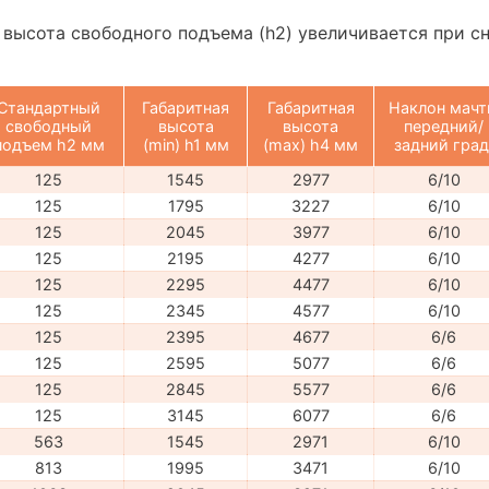
 высота свободного подъема (h2) увеличивается при с
Стандартный
Габаритная
Габаритная
Наклон мач
свободный
высота
высота
передний/
подъем h2 мм
(min) h1 мм
(max) h4 мм
задний град
125
1545
2977
6/10
125
1795
3227
6/10
125
2045
3977
6/10
125
2195
4277
6/10
125
2295
4477
6/10
125
2345
4577
6/10
125
2395
4677
6/6
125
2595
5077
6/6
125
2845
5577
6/6
125
3145
6077
6/6
563
1545
2971
6/10
813
1995
3471
6/10