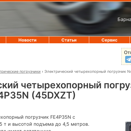
Барна
Новости
Статьи
Сервис
От
трические погрузчики
›
Электрический четырехопорный погрузчик No
ский четырехопорный погру
FE4P35N (45DXZT)
хопорный погрузчик FE4P35N с
 т и высотой подъема до 4,5 метров.
оте имеет остаточную