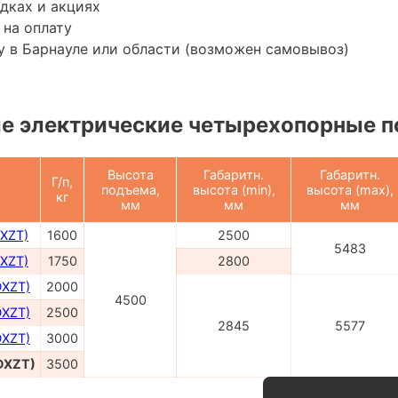
дках и акциях
 на оплату
 в Барнауле или области (возможен самовывоз)
е электрические четырехопорные п
Высота
Габаритн.
Габаритн.
Г/п,
подъема,
высота (min),
высота (max),
кг
мм
мм
мм
XZT)
1600
2500
5483
XZT)
1750
2800
DXZT)
2000
4500
DXZT)
2500
2845
5577
DXZT)
3000
DXZT)
3500