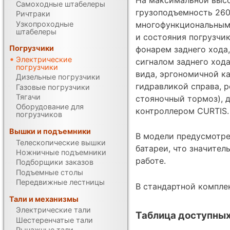
Самоходные штабелеры
грузоподъемность 260
Ричтраки
Узкопроходные
многофункциональным
штабелеры
и состояния погрузчик
Погрузчики
фонарем заднего хода
Электрические
сигналом заднего ход
погрузчики
вида, эргономичной к
Дизельные погрузчики
гидравликой справа, 
Газовые погрузчики
Тягачи
стояночный тормоз), 
Оборудование для
контроллером CURTIS.
погрузчиков
Вышки и подъемники
В модели предусмотре
Телескопические вышки
батареи, что значител
Ножничные подъемники
работе.
Подборщики заказов
Подъемные столы
Передвижные лестницы
В стандартной компле
Тали и механизмы
Электрические тали
Таблица доступных
Шестеренчатые тали
Рычажные тали