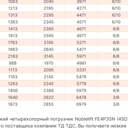
1063
2045
3971
6/10
1213
2195
4271
6/10
1313
2295
4471
6/10
1363
2345
4571
6/10
1413
2395
4671
6/6
1613
2595
4971
6/6
1763
2745
5271
6/6
1863
2845
5471
6/6
2163
3145
5971
6/6
988
1970
4981
6/6
1113
2095
5331
6/6
1163
2145
5479
6/6
1263
2245
5779
6/6
1406
2388
5979
6/6
1640
2622
6479
3/6
1873
2855
6979
3/6
ий четырехопорный погрузчик Noblelift FE4P35N (45DX
го поставщика компании ТД ТДС, Вы получаете низкие 