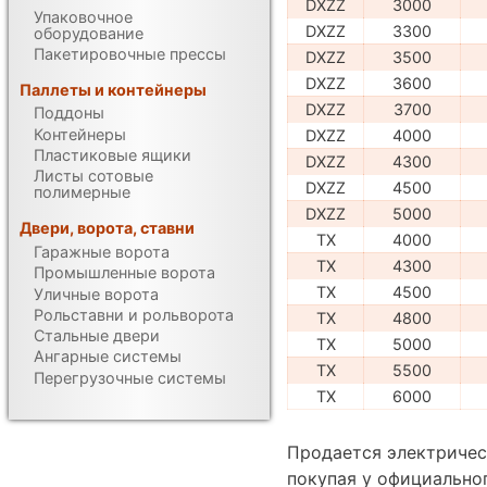
DXZZ
3000
Упаковочное
DXZZ
3300
оборудование
Пакетировочные прессы
DXZZ
3500
DXZZ
3600
Паллеты и контейнеры
DXZZ
3700
Поддоны
Контейнеры
DXZZ
4000
Пластиковые ящики
DXZZ
4300
Листы сотовые
DXZZ
4500
полимерные
DXZZ
5000
Двери, ворота, ставни
TX
4000
Гаражные ворота
TX
4300
Промышленные ворота
TX
4500
Уличные ворота
Рольставни и рольворота
TX
4800
Стальные двери
TX
5000
Ангарные системы
TX
5500
Перегрузочные системы
TX
6000
Продается электрическ
покупая у официально