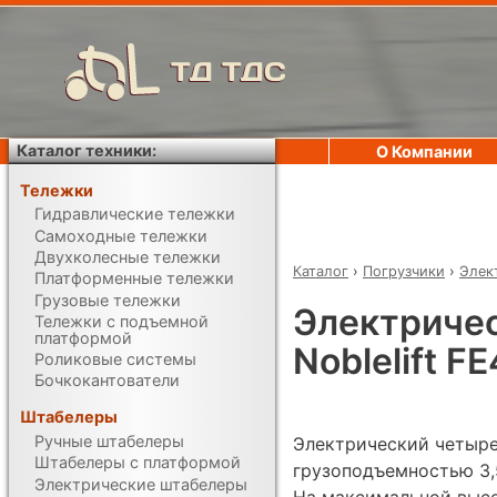
ТД ТДС
Каталог техники:
О Компании
Тележки
Гидравлические тележки
Самоходные тележки
Двухколесные тележки
Каталог
›
Погрузчики
›
Элек
Платформенные тележки
Грузовые тележки
Электриче
Тележки с подъемной
платформой
Noblelift 
Роликовые системы
Бочкокантователи
Штабелеры
Ручные штабелеры
Электрический четыре
Штабелеры с платформой
грузоподъемностью 3,5
Электрические штабелеры
На максимальной выс