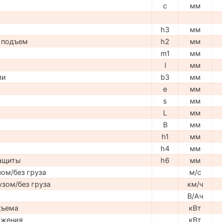
c
мм
h3
мм
 подъем
h2
мм
m1
мм
l
мм
ми
b3
мм
e
мм
s
мм
L
мм
B
мм
h1
мм
h4
мм
защиты
h6
мм
ом/без груза
м/с
узом/без груза
км/ч
В/Ач
дъема
кВт
ижения
кВт