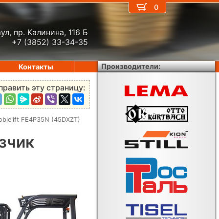
0
ул, пр. Калинина, 116 Б
+7 (3852) 33-34-35
Производители:
Контакты
править эту страницу:
blelift FE4P35N (45DXZT)
зчик