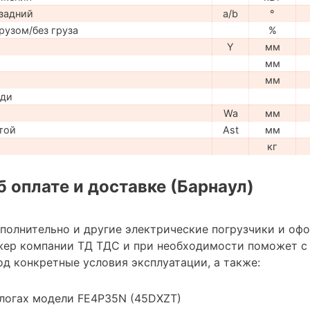
задний
a/b
°
рузом/без груза
%
Y
мм
мм
мм
ади
Wa
мм
той
Ast
мм
кг
 оплате и доставке (Барнаул)
ополнительно и другие электрические погрузчики и оф
жер компании ТД ТДС и при необходимости поможет с
д конкретные условия эксплуатации, а также:
алогах модели FE4P35N (45DXZT)