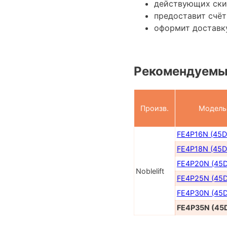
действующих ски
предоставит счёт
оформит доставку
Рекомендуемы
Произв.
Модель
FE4P16N (45D
FE4P18N (45D
FE4P20N (45
Noblelift
FE4P25N (45
FE4P30N (45
FE4P35N (45