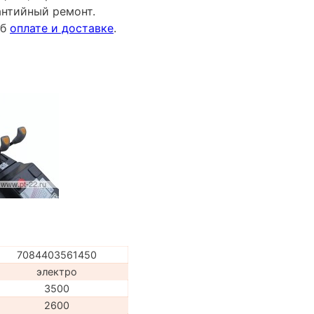
антийный ремонт.
об
оплате и доставке
.
7084403561450
электро
3500
2600