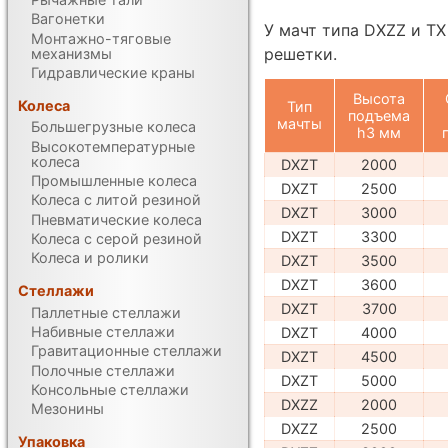
Вагонетки
У мачт типа DXZZ и TX
Монтажно-тяговые
решетки.
механизмы
Гидравлические краны
Высота
Колеса
Тип
подъема
мачты
Большегрузные колеса
h3 мм
Высокотемпературные
колеса
DXZT
2000
Промышленные колеса
DXZT
2500
Колеса с литой резиной
DXZT
3000
Пневматические колеса
DXZT
3300
Колеса с серой резиной
Колеса и ролики
DXZT
3500
DXZT
3600
Стеллажи
DXZT
3700
Паллетные стеллажи
Набивные стеллажи
DXZT
4000
Гравитационные стеллажи
DXZT
4500
Полочные стеллажи
DXZT
5000
Консольные стеллажи
DXZZ
2000
Мезонины
DXZZ
2500
Упаковка