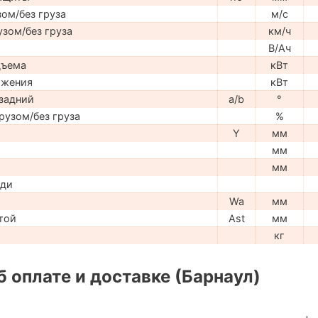
ом/без груза
м/с
узом/без груза
км/ч
В/Ач
дъема
кВт
ижения
кВт
задний
a/b
°
рузом/без груза
%
Y
мм
мм
мм
ади
Wa
мм
той
Ast
мм
кг
 оплате и доставке (Барнаул)