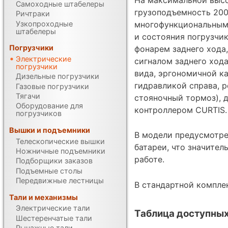
Самоходные штабелеры
грузоподъемность 200
Ричтраки
Узкопроходные
многофункциональным
штабелеры
и состояния погрузчик
Погрузчики
фонарем заднего хода
Электрические
сигналом заднего ход
погрузчики
вида, эргономичной к
Дизельные погрузчики
гидравликой справа, 
Газовые погрузчики
Тягачи
стояночный тормоз), 
Оборудование для
контроллером CURTIS.
погрузчиков
Вышки и подъемники
В модели предусмотре
Телескопические вышки
батареи, что значител
Ножничные подъемники
работе.
Подборщики заказов
Подъемные столы
Передвижные лестницы
В стандартной компле
Тали и механизмы
Электрические тали
Таблица доступных
Шестеренчатые тали
Рычажные тали