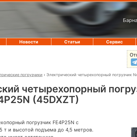
Барна
Новости
Статьи
Сервис
От
трические погрузчики
›
Электрический четырехопорный погрузчик No
ский четырехопорный погру
FE4P25N (45DXZT)
хопорный погрузчик FE4P25N с
 т и высотой подъема до 4,5 метров.
оте имеет остаточную