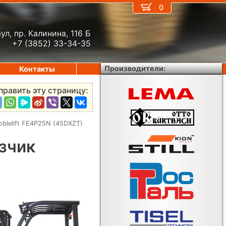
0
ул, пр. Калинина, 116 Б
+7 (3852) 33-34-35
Производители:
Контакты
править эту страницу:
blelift FE4P25N (45DXZT)
зчик