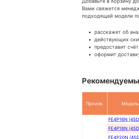
Добавьте в Корзину д
Вами свяжется менед
подходящей модели по
расскажет об ан
действующих ски
предоставит счёт
оформит доставку
Рекомендуемы
Произв.
Модель
FE4P16N (45D
FE4P18N (45D
FE4P20N (45