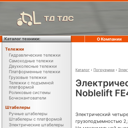
ТД ТДС
Каталог техники:
О Компании
Тележки
Гидравлические тележки
Самоходные тележки
Двухколесные тележки
Каталог
›
Погрузчики
›
Элек
Платформенные тележки
Грузовые тележки
Электриче
Тележки с подъемной
платформой
Noblelift 
Роликовые системы
Бочкокантователи
Штабелеры
Ручные штабелеры
Электрический четыре
Штабелеры с платформой
грузоподъемностью 2,5
Электрические штабелеры
На максимальной выс