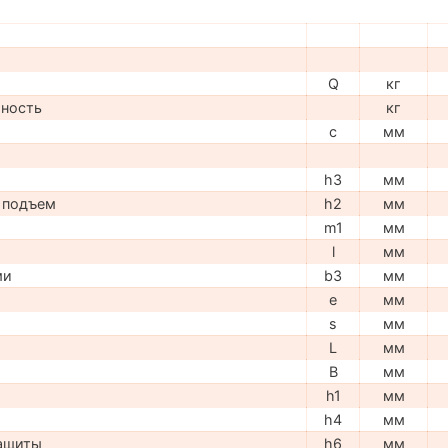
Q
кг
мность
кг
c
мм
h3
мм
 подъем
h2
мм
m1
мм
l
мм
ми
b3
мм
e
мм
s
мм
L
мм
B
мм
h1
мм
h4
мм
защиты
h6
мм