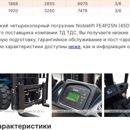
1868
2855
6979
3/6
1920
3280
7479
3/6
ий четырехопорный погрузчик Noblelift FE4P25N (45DX
го поставщика компании ТД ТДС, Вы получаете низкие 
ную подготовку, гарантийное обслуживание и пост-гар
ие характеристики доступны
ниже
, как и информация 
арактеристики