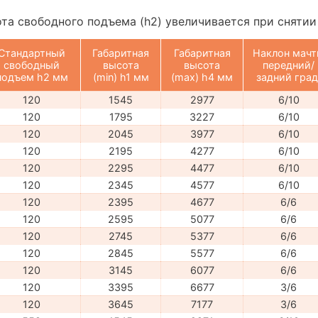
ота свободного подъема (h2) увеличивается при сняти
Стандартный
Габаритная
Габаритная
Наклон мач
свободный
высота
высота
передний/
подъем h2 мм
(min) h1 мм
(max) h4 мм
задний град
120
1545
2977
6/10
120
1795
3227
6/10
120
2045
3977
6/10
120
2195
4277
6/10
120
2295
4477
6/10
120
2345
4577
6/10
120
2395
4677
6/6
120
2595
5077
6/6
120
2745
5377
6/6
120
2845
5577
6/6
120
3145
6077
6/6
120
3395
6677
3/6
120
3645
7177
3/6