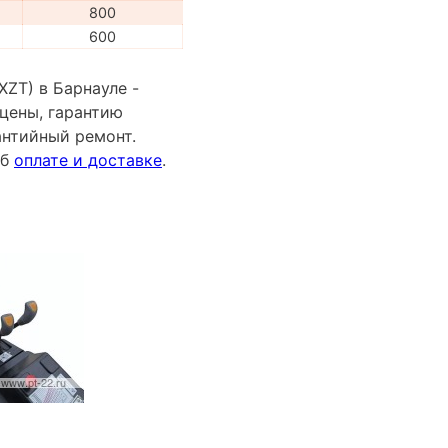
800
600
ZT) в Барнауле -
цены, гарантию
антийный ремонт.
об
оплате и доставке
.