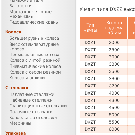
Вагонетки
У мачт типа DXZZ выс
Монтажно-тяговые
механизмы
Гидравлические краны
Высота
Тип
подъема
мачты
Колеса
h3 мм
Большегрузные колеса
DXZT
2000
Высокотемпературные
колеса
DXZT
2500
Промышленные колеса
DXZT
3000
Колеса с литой резиной
DXZT
3300
Пневматические колеса
DXZT
3500
Колеса с серой резиной
Колеса и ролики
DXZT
3600
DXZT
3700
Стеллажи
DXZT
4000
Паллетные стеллажи
Набивные стеллажи
DXZT
4300
Гравитационные стеллажи
DXZT
4500
Полочные стеллажи
DXZT
5000
Консольные стеллажи
DXZT
5500
Мезонины
DXZT
6000
Упаковка