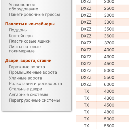
DXZZ
2000
Упаковочное
DXZZ
2500
оборудование
Пакетировочные прессы
DXZZ
3000
DXZZ
3300
Паллеты и контейнеры
DXZZ
3500
Поддоны
Контейнеры
DXZZ
3600
Пластиковые ящики
DXZZ
3700
Листы сотовые
DXZZ
4000
полимерные
DXZZ
4300
Двери, ворота, ставни
DXZZ
4500
Гаражные ворота
DXZZ
5000
Промышленные ворота
DXZZ
5500
Уличные ворота
Рольставни и рольворота
DXZZ
6000
Стальные двери
TX
4000
Ангарные системы
TX
4300
Перегрузочные системы
TX
4500
TX
4800
TX
5000
TX
5500