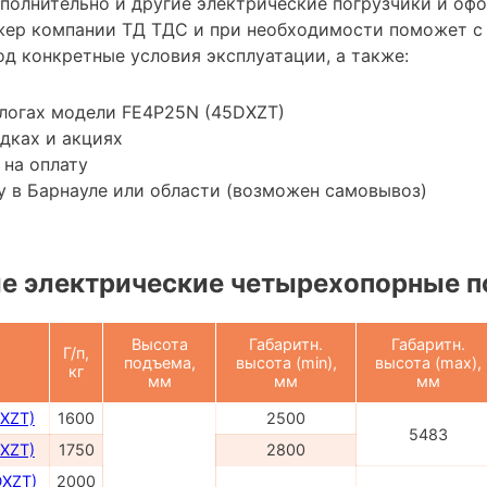
ополнительно и другие электрические погрузчики и оф
жер компании ТД ТДС и при необходимости поможет с
д конкретные условия эксплуатации, а также:
алогах модели FE4P25N (45DXZT)
дках и акциях
 на оплату
 в Барнауле или области (возможен самовывоз)
е электрические четырехопорные п
Высота
Габаритн.
Габаритн.
Г/п,
подъема,
высота (min),
высота (max),
кг
мм
мм
мм
XZT)
1600
2500
5483
XZT)
1750
2800
DXZT)
2000