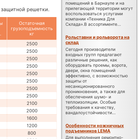
помещений в Барнауле и на
прилегающей территории могут
и защитной решетки.
воспользоваться услугами
компании «Техника Для
ты
Остаточная
Склада».В ассортименте...
грузоподъемность
.
кг
Рольставни и рольворота на
склад
2500
Сегодня производители
2500
входных групп предлагают
2500
различные решения, как
оборудовать проемы, ворота,
2500
двери, окна помещений
2500
эффективно, с возможностью
2500
защиты от
несанкционированного
2500
проникновения, а также для
2500
обеспечения шумо- и
теплоизоляции. Особые
2100
требования к качеству,
2000
вандалоустойчивости...
1600
Особенности ножничных
1200
подъемников LEMA
800
Для выполнения ремонтно-