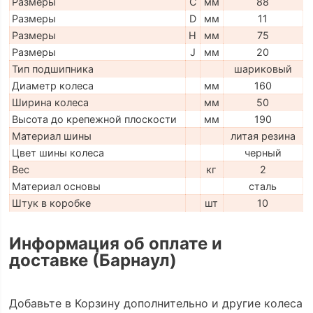
Размеры
C
мм
88
Размеры
D
мм
11
Размеры
H
мм
75
Размеры
J
мм
20
Тип подшипника
шариковый
Диаметр колеса
мм
160
Ширина колеса
мм
50
Высота до крепежной плоскости
мм
190
Материал шины
литая резина
Цвет шины колеса
черный
Вес
кг
2
Материал основы
сталь
Штук в коробке
шт
10
Информация об оплате и
доставке (Барнаул)
Добавьте в Корзину дополнительно и другие колеса