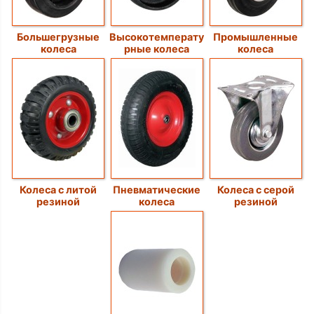
Большегрузные
Высокотемперату
Промышленные
колеса
рные колеса
колеса
Колеса с литой
Пневматические
Колеса с серой
резиной
колеса
резиной