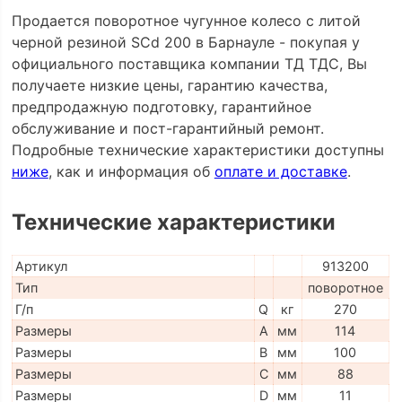
Продается поворотное чугунное колесо с литой
черной резиной SCd 200 в Барнауле - покупая у
официального поставщика компании ТД ТДС, Вы
получаете низкие цены, гарантию качества,
предпродажную подготовку, гарантийное
обслуживание и пост-гарантийный ремонт.
Подробные технические характеристики доступны
ниже
, как и информация об
оплате и доставке
.
Технические характеристики
Артикул
913200
Тип
поворотное
Г/п
Q
кг
270
Размеры
A
мм
114
Размеры
B
мм
100
Размеры
C
мм
88
Размеры
D
мм
11