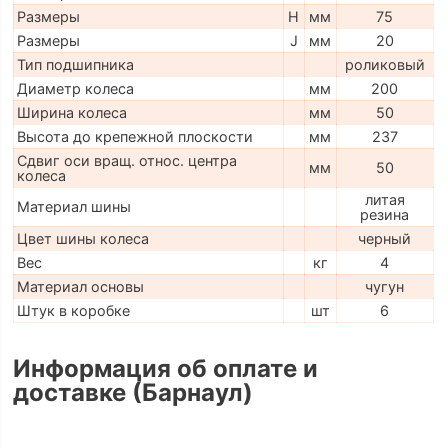
Размеры
H
мм
75
Размеры
J
мм
20
Тип подшипника
роликовый
Диаметр колеса
мм
200
Ширина колеса
мм
50
Высота до крепежной плоскости
мм
237
Сдвиг оси вращ. относ. центра
мм
50
колеса
литая
Материал шины
резина
Цвет шины колеса
черный
Вес
кг
4
Материал основы
чугун
Штук в коробке
шт
6
Информация об оплате и
доставке (Барнаул)