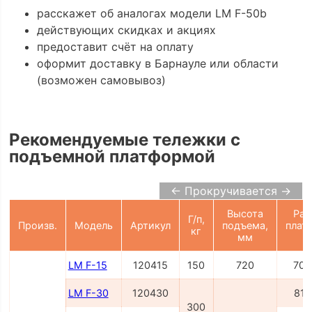
расскажет об аналогах модели LM F-50b
действующих скидках и акциях
предоставит счёт на оплату
оформит доставку в Барнауле или области
(возможен самовывоз)
Рекомендуемые тележки с
подъемной платформой
← Прокручивается →
Высота
Раз
Г/п,
Произв.
Модель
Артикул
подъема,
плат
кг
мм
LM F-15
120415
150
720
700
LM F-30
120430
815
300