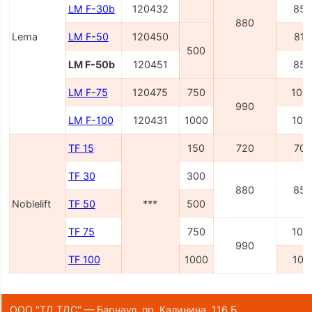
LM F-30b
120432
850
880
Lema
LM F-50
120450
815
500
LM F-50b
120451
850
LM F-75
120475
750
100
990
LM F-100
120431
1000
101
TF 15
150
720
700
TF 30
300
880
850
Noblelift
TF 50
***
500
TF 75
750
100
990
TF 100
1000
101
ООО "ТД ТДС" — Барнаул, пр. Калинина, 116 Б,