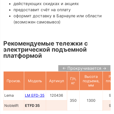
действующих скидках и акциях
предоставит счёт на оплату
оформит доставку в Барнауле или области
(возможен самовывоз)
Рекомендуемые тележки с
электрической подъемной
платформой
← Прокручивается →
Высота
Ра
Г/п,
Произв.
Модель
Артикул
подъема,
пла
кг
мм
Lema
LM EFD-35
120436
91
350
1300
Noblelift
ETFD 35
91