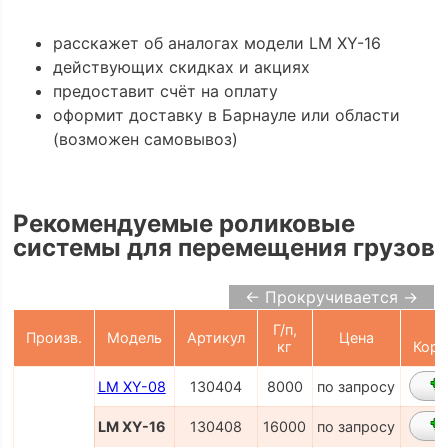
расскажет об аналогах модели LM XY-16
действующих скидках и акциях
предоставит счёт на оплату
оформит доставку в Барнауле или области
(возможен самовывоз)
Рекомендуемые роликовые
системы для перемещения грузов
← Прокручивается →
Г/п,
В
Произв.
Модель
Артикул
Цена
кг
Корз
LM XY-08
130404
8000
по запросу
LM XY-16
130408
16000
по запросу