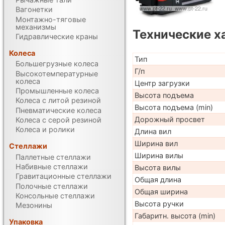
Вагонетки
Монтажно-тяговые
механизмы
Технические х
Гидравлические краны
Колеса
Тип
Большегрузные колеса
Г/п
Высокотемпературные
колеса
Центр загрузки
Промышленные колеса
Высота подъема
Колеса с литой резиной
Высота подъема (min)
Пневматические колеса
Дорожный просвет
Колеса с серой резиной
Колеса и ролики
Длина вил
Ширина вил
Стеллажи
Ширина вилы
Паллетные стеллажи
Набивные стеллажи
Высота вилы
Гравитационные стеллажи
Общая длина
Полочные стеллажи
Общая ширина
Консольные стеллажи
Высота ручки
Мезонины
Габаритн. высота (min)
Упаковка