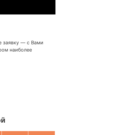
е заявку — с Вами
ром наиболее
ой