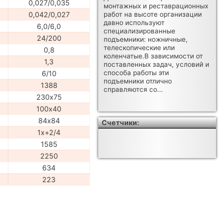
0,027/0,035
монтажных и реставрационных
0,042/0,027
работ на высоте организации
давно используют
6,0/6,0
специализированные
24/200
подъемники: ножничные,
телескопические или
0,8
коленчатые.В зависимости от
1,3
поставленных задач, условий и
способа работы эти
6/10
подъемники отлично
1388
справляются со...
230х75
100х40
84х84
Счетчики:
1x+2/4
1585
2250
634
223