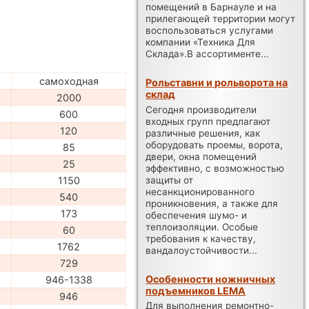
помещений в Барнауле и на
прилегающей территории могут
воспользоваться услугами
компании «Техника Для
Склада».В ассортименте...
самоходная
Рольставни и рольворота на
склад
2000
Сегодня производители
600
входных групп предлагают
120
различные решения, как
оборудовать проемы, ворота,
85
двери, окна помещений
25
эффективно, с возможностью
защиты от
1150
несанкционированного
540
проникновения, а также для
173
обеспечения шумо- и
теплоизоляции. Особые
60
требования к качеству,
1762
вандалоустойчивости...
729
Особенности ножничных
946-1338
подъемников LEMA
946
Для выполнения ремонтно-