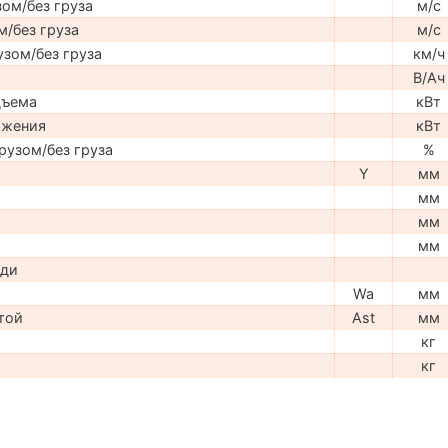
ом/без груза
м/с
м/без груза
м/с
узом/без груза
км/ч
В/Ач
дъема
кВт
ижения
кВт
рузом/без груза
%
Y
мм
мм
мм
мм
ади
Wa
мм
той
Ast
мм
кг
кг