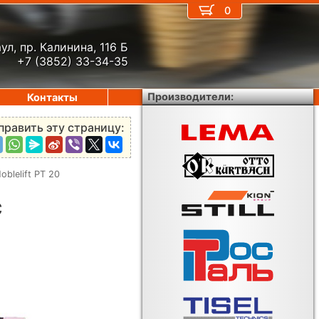
0
ул, пр. Калинина, 116 Б
+7 (3852) 33-34-35
Производители:
Контакты
править эту страницу:
blelift PT 20
с