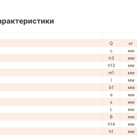
арактеристики
Q
кг
c
мм
h3
мм
h13
мм
m1
мм
l
мм
b1
мм
e
мм
s
мм
L
мм
B
мм
h14
мм
h1
мм