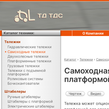
ТД ТДС
Каталог техники:
О Компании
Тележки
Гидравлические тележки
Самоходные тележки
Двухколесные тележки
Каталог
›
Тележки
›
Самохо
Платформенные тележки
Грузовые тележки
Самоходная
Тележки с подъемной
платформой
платформой 
Роликовые системы
Бочкокантователи
Штабелеры
Чертеж
Видео
Ручные штабелеры
Штабелеры с платформой
Тележка может опцио
Электрические штабелеры