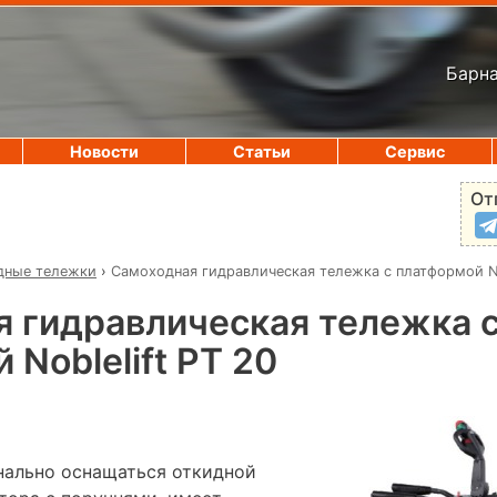
Барна
Новости
Статьи
Сервис
От
дные тележки
›
Самоходная гидравлическая тележка с платформой No
 гидравлическая тележка 
Noblelift PT 20
нально оснащаться откидной