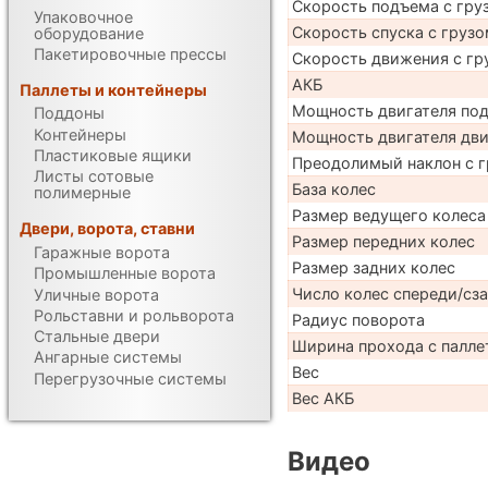
Скорость подъема с груз
Упаковочное
Скорость спуска с грузо
оборудование
Пакетировочные прессы
Скорость движения с гр
АКБ
Паллеты и контейнеры
Мощность двигателя по
Поддоны
Контейнеры
Мощность двигателя дв
Пластиковые ящики
Преодолимый наклон с г
Листы сотовые
База колес
полимерные
Размер ведущего колеса
Двери, ворота, ставни
Размер передних колес
Гаражные ворота
Размер задних колес
Промышленные ворота
Число колес спереди/сз
Уличные ворота
Рольставни и рольворота
Радиус поворота
Стальные двери
Ширина прохода с палле
Ангарные системы
Вес
Перегрузочные системы
Вес АКБ
Видео