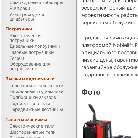
платформой для опера
Самоходные штабелеры
бесколлекторный двиг
Ричтраки
Узкопроходные
эффективность работы
штабелеры
сервисном обслуживан
Погрузчики
Электрические
Продается самоходная
погрузчики
платформой Noblelift P
Дизельные погрузчики
официального поставщ
Газовые погрузчики
Тягачи
низкие цены, гарантию
Оборудование для
гарантийное обслужив
погрузчиков
Подробные техническ
Вышки и подъемники
Телескопические вышки
Фото
Ножничные подъемники
Подборщики заказов
Подъемные столы
Передвижные лестницы
Тали и механизмы
Электрические тали
Шестеренчатые тали
Рычажные тали