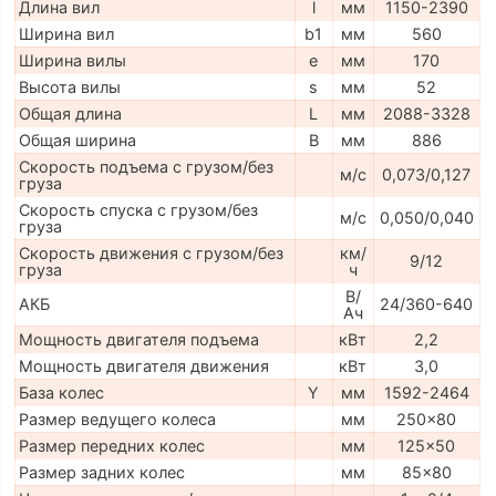
Длина вил
l
мм
1150-2390
Ширина вил
b1
мм
560
Ширина вилы
e
мм
170
Высота вилы
s
мм
52
Общая длина
L
мм
2088-3328
Общая ширина
B
мм
886
Скорость подъема с грузом/без
м/с
0,073/0,127
груза
Скорость спуска с грузом/без
м/с
0,050/0,040
груза
Скорость движения с грузом/без
км/
9/12
груза
ч
В/
АКБ
24/360-640
Ач
Мощность двигателя подъема
кВт
2,2
Мощность двигателя движения
кВт
3,0
База колес
Y
мм
1592-2464
Размер ведущего колеса
мм
250x80
Размер передних колес
мм
125x50
Размер задних колес
мм
85x80