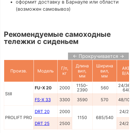
оформит доставку в Барнауле или области
(возможен самовывоз)
Рекомендуемые самоходные
тележки с сиденьем
← Прокручивается →
Длина
Ширина
Г/п,
АКБ,
Произв.
Модель
вил,
вил,
кг
В/Ач
мм
мм
1150-
24/360
FU-X 20
2000
560
2390
640
Still
FS-X 33
3300
3590
570
48/100
DRT 20
2000
24/22
PROLIFT PRO
1150
685/540
DRT 25
2500
24/24