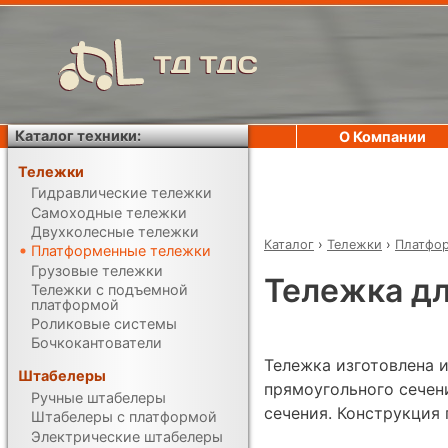
ТД ТДС
Каталог техники:
О Компании
Тележки
Гидравлические тележки
Самоходные тележки
Двухколесные тележки
Каталог
›
Тележки
›
Платфо
Платформенные тележки
Грузовые тележки
Тележка дл
Тележки с подъемной
платформой
Роликовые системы
Бочкокантователи
Тележка изготовлена 
Штабелеры
прямоугольного сечен
Ручные штабелеры
сечения. Конструкция
Штабелеры с платформой
Электрические штабелеры