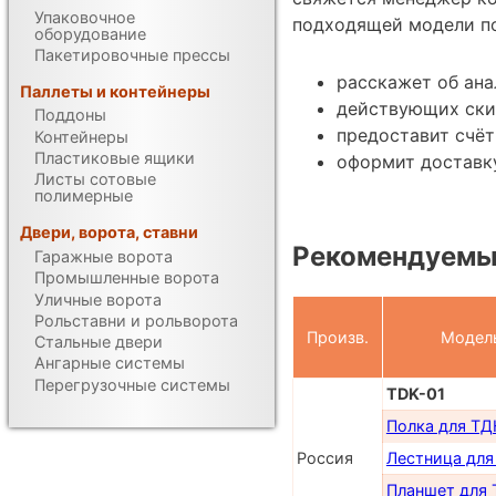
Упаковочное
подходящей модели по
оборудование
Пакетировочные прессы
расскажет об ана
Паллеты и контейнеры
действующих ски
Поддоны
предоставит счёт
Контейнеры
Пластиковые ящики
оформит доставку
Листы сотовые
полимерные
Двери, ворота, ставни
Рекомендуемы
Гаражные ворота
Промышленные ворота
Уличные ворота
Рольставни и рольворота
Произв.
Модел
Стальные двери
Ангарные системы
Перегрузочные системы
TDK-01
Полка для ТД
Россия
Лестница для
Планшет для 