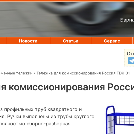
Барна
Новости
Статьи
Сервис
От
рменные тележки
›
Тележка для комиссионирования Россия TDK-01
я комиссионирования Росс
из профильных труб квадратного и
ия. Ручки выполнены из трубы круглого
 полностью сборно-разборная.