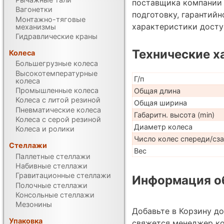
поставщика компании 
Вагонетки
подготовку, гарантий
Монтажно-тяговые
характеристики дост
механизмы
Гидравлические краны
Технические х
Колеса
Большегрузные колеса
Высокотемпературные
Г/п
колеса
Промышленные колеса
Общая длина
Колеса с литой резиной
Общая ширина
Пневматические колеса
Габаритн. высота (min)
Колеса с серой резиной
Диаметр колеса
Колеса и ролики
Число колес спереди/сз
Стеллажи
Вес
Паллетные стеллажи
Набивные стеллажи
Гравитационные стеллажи
Информация об
Полочные стеллажи
Консольные стеллажи
Мезонины
Добавьте в Корзину д
Упаковка
свяжется менеджер к