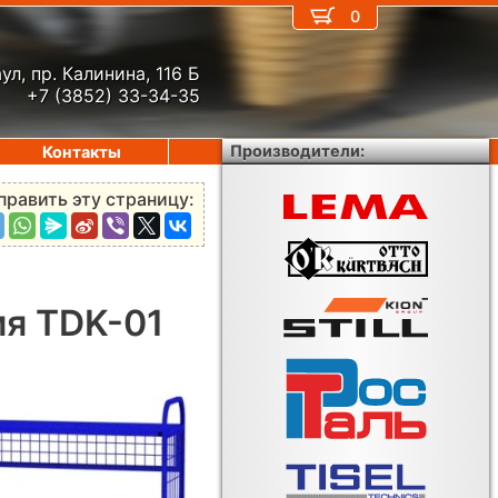
0
ул, пр. Калинина, 116 Б
+7 (3852) 33-34-35
Производители:
Контакты
править эту страницу:
ия TDK-01