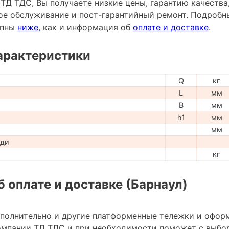
ТД ТДС, Вы получаете низкие цены, гарантию качеств
ное обслуживание и пост-гарантийный ремонт. Подробн
упны
ниже
, как и информация об
оплате и доставке
.
арактеристики
Q
кг
L
мм
B
мм
h1
мм
мм
ади
кг
 оплате и доставке (Барнаул)
ополнительно и другие платформенные тележки и офор
омпании ТД ТДС и при необходимости поможет с выбо