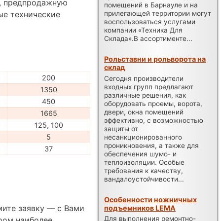
а, предпродажную
помещений в Барнауле и на
ые технические
прилегающей территории могут
воспользоваться услугами
компании «Техника Для
Склада».В ассортименте...
Рольставни и рольворота на
склад
200
Сегодня производители
входных групп предлагают
1350
различные решения, как
450
оборудовать проемы, ворота,
двери, окна помещений
1665
эффективно, с возможностью
125, 100
защиты от
5
несанкционированного
проникновения, а также для
37
обеспечения шумо- и
теплоизоляции. Особые
требования к качеству,
вандалоустойчивости...
Особенности ножничных
мите заявку — с Вами
подъемников LEMA
Для выполнения ремонтно-
ром наиболее