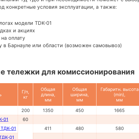
д конкретные условия эксплуатации, а также:
логах модели TDK-01
дках и акциях
 на оплату
 в Барнауле или области (возможен самовывоз)
е тележки для комиссионирования
Общая
Общая
Габаритн. высота
Г/п,
ь
длина,
ширина,
(min),
кг
мм
мм
мм
200
1350
450
1665
К-01
60
 ТДК-01
411
480
580
ТДК-01