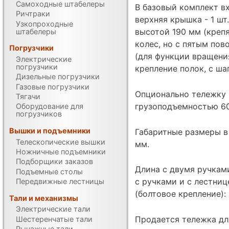
Самоходные штабелеры
В базовый комплект вх
Ричтраки
верхняя крышка - 1 шт
Узкопроходные
высотой 190 мм (крепят
штабелеры
колес, но с пятым по
Погрузчики
(для функции вращения
Электрические
погрузчики
крепление полок, с ша
Дизельные погрузчики
Газовые погрузчики
Опционально тележку
Тягачи
грузоподъемностью 60 
Оборудование для
погрузчиков
Вышки и подъемники
Габаритные размеры в
Телескопические вышки
мм.
Ножничные подъемники
Подборщики заказов
Длина с двумя ручками
Подъемные столы
с ручками и с лестниц
Передвижные лестницы
(болтовое крепление): 
Тали и механизмы
Электрические тали
Продается тележка дл
Шестеренчатые тали
Рычажные тали