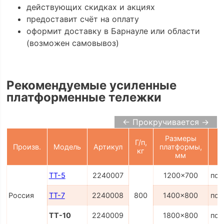
действующих скидках и акциях
предоставит счёт на оплату
оформит доставку в Барнауле или области
(возможен самовывоз)
Рекомендуемые усиленные
платформенные тележки
← Прокручивается →
Размеры
Г/п,
Произв.
Модель
Артикул
платформы,
кг
мм
ТТ-5
2240007
1200x700
по 
Россия
ТТ-7
2240008
800
1400x800
по 
ТТ-10
2240009
1800x800
по 