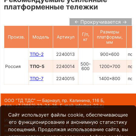
платформенные тележки
← Прокручивается →
Размеры
Г/п,
Произв.
Модель
Артикул
платформы,
кг
мм
ТПО-2
2240013
900x600
по 
500-
Россия
ТПО-5
2240014
1200x700
по 
600
ТПО-7
2240015
1400x800
по 
ООО "ТД ТДС" — Барнаул, пр. Калинина, 116 Б,
тел.:
+7 (3852) 33-34-35
,
E-mail:
info@pt-22.ru
Сайт использует файлы cookie, обеспечивающие
Информация на сайте носит исключительно
его функционирование и анонимную статистику
информационный характер и ни при каких условиях не
посещений. Продолжая использование сайта, вы
является публичной офертой.
Политика
конфиденциальности
.