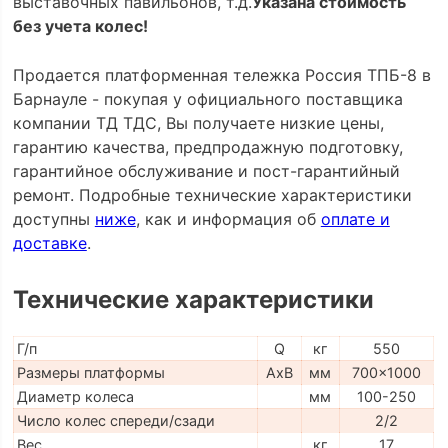
выставочных павильонов, т.д.
Указана стоимость
без учета колес!
Продается платформенная тележка Россия ТПБ-8 в
Барнауле - покупая у официального поставщика
компании ТД ТДС, Вы получаете низкие цены,
гарантию качества, предпродажную подготовку,
гарантийное обслуживание и пост-гарантийный
ремонт. Подробные технические характеристики
доступны
ниже
, как и информация об
оплате и
доставке
.
Технические характеристики
Г/п
Q
кг
550
Размеры платформы
AxB
мм
700x1000
Диаметр колеса
мм
100-250
Число колес спереди/сзади
2/2
Вес
кг
17