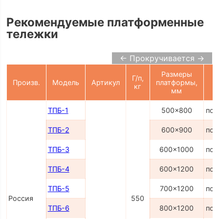
Рекомендуемые платформенные
тележки
← Прокручивается →
Размеры
Г/п,
Произв.
Модель
Артикул
платформы,
кг
мм
ТПБ-1
500x800
по 
ТПБ-2
600x900
по 
ТПБ-3
600x1000
по 
ТПБ-4
600x1200
по 
ТПБ-5
700x1200
по 
Россия
550
ТПБ-6
800x1200
по 