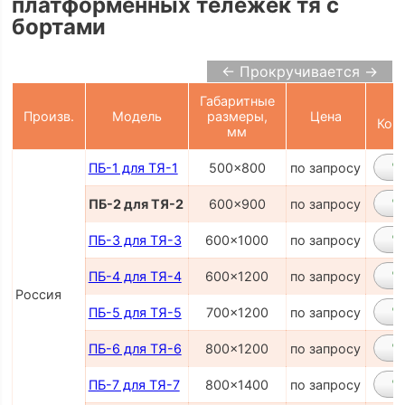
платформенных тележек тя с
бортами
← Прокручивается →
Габаритные
Произв.
Модель
размеры,
Цена
Кор
мм
ПБ-1 для ТЯ-1
500x800
по запросу
ПБ-2 для ТЯ-2
600x900
по запросу
ПБ-3 для ТЯ-3
600x1000
по запросу
ПБ-4 для ТЯ-4
600x1200
по запросу
Россия
ПБ-5 для ТЯ-5
700x1200
по запросу
ПБ-6 для ТЯ-6
800x1200
по запросу
ПБ-7 для ТЯ-7
800x1400
по запросу