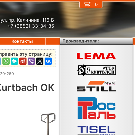
0
ул, пр. Калинина, 116 Б
+7 (3852) 33-34-35
Производители:
Контакты
править эту страницу:
 20-250
Kurtbach OK