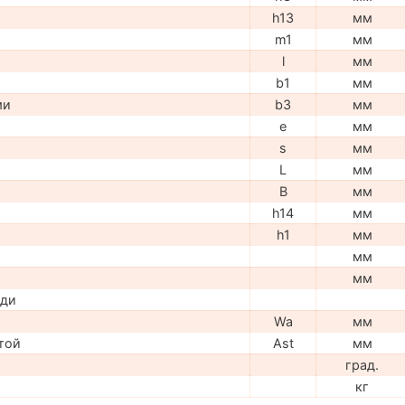
h13
мм
m1
мм
l
мм
b1
мм
ми
b3
мм
e
мм
s
мм
L
мм
B
мм
h14
мм
h1
мм
мм
мм
ади
Wa
мм
той
Ast
мм
град.
кг