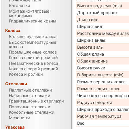
Вагонетки
Высота подъема (min)
Монтажно-тяговые
Дорожный просвет
механизмы
Длина вил
Гидравлические краны
Ширина вил
Колеса
Расстояние между вила
Большегрузные колеса
Ширина вилы
Высокотемпературные
колеса
Высота вилы
Промышленные колеса
Общая длина
Колеса с литой резиной
Общая ширина
Пневматические колеса
Высота ручки
Колеса с серой резиной
Колеса и ролики
Габаритн. высота (min)
Размер передних колес
Стеллажи
Размер задних колес
Паллетные стеллажи
Набивные стеллажи
Число колес спереди/сз
Гравитационные стеллажи
Радиус поворота
Полочные стеллажи
Ширина прохода с палле
Консольные стеллажи
Рабочая температура
Мезонины
Вес
Упаковка