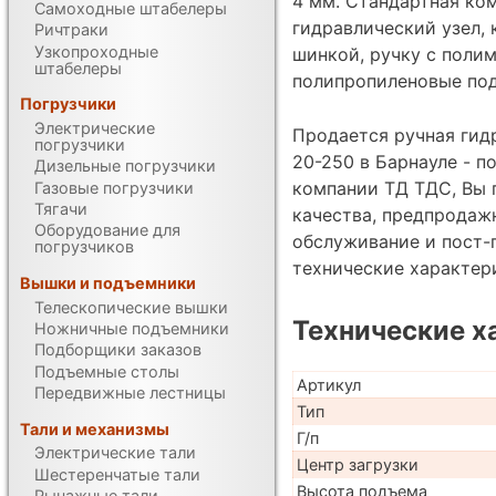
4 мм. Стандартная ко
Самоходные штабелеры
гидравлический узел, 
Ричтраки
Узкопроходные
шинкой, ручку с поли
штабелеры
полипропиленовые под
Погрузчики
Электрические
Продается ручная гид
погрузчики
20-250 в Барнауле - 
Дизельные погрузчики
компании ТД ТДС, Вы 
Газовые погрузчики
Тягачи
качества, предпродаж
Оборудование для
обслуживание и пост-
погрузчиков
технические характе
Вышки и подъемники
Телескопические вышки
Технические х
Ножничные подъемники
Подборщики заказов
Подъемные столы
Артикул
Передвижные лестницы
Тип
Тали и механизмы
Г/п
Электрические тали
Центр загрузки
Шестеренчатые тали
Высота подъема
Рычажные тали