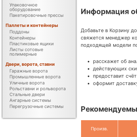
Упаковочное
оборудование
Информация об
Пакетировочные прессы
Паллеты и контейнеры
Добавьте в Корзину д
Поддоны
свяжется менеджер к
Контейнеры
Пластиковые ящики
подходящей модели по
Листы сотовые
полимерные
расскажет об ана
Двери, ворота, ставни
действующих ски
Гаражные ворота
предоставит счёт
Промышленные ворота
Уличные ворота
оформит доставку
Рольставни и рольворота
Стальные двери
Ангарные системы
Перегрузочные системы
Рекомендуемы
Произв.