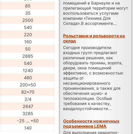
помещений в Барнауле и на
85
прилегающей территории могут
35
воспользоваться услугами
компании «Техника Для
2500
Склада».В ассортименте...
540
220
Рольставни и рольворота на
склад
160
Сегодня производители
50
входных групп предлагают
2885
различные решения, как
оборудовать проемы, ворота,
540
двери, окна помещений
1240
эффективно, с возможностью
460
защиты от
несанкционированного
200x50
проникновения, а также для
82x70
обеспечения шумо- и
теплоизоляции. Особые
2/4
требования к качеству,
2647
вандалоустойчивости...
3285
-25 … +50
Особенности ножничных
подъемников LEMA
140
Для выполнения ремонтно-