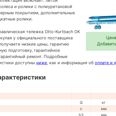
мплектация включает: литой
колеса и ролики с полиуретановой
мерным покрытием, дополнительные
катные ролики.
равлическая тележка Otto-Kurtbach OK
Цена
покупая у официального поставщика
Добавить
получаете низкие цены, гарантию
ную подготовку, гарантийное
гарантийный ремонт. Подробные
ристики доступны
ниже
, как и информация об
оплате и 
арактеристики
Q
кг
c
мм
h3
мм