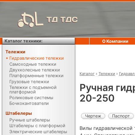
ТД ТДС
Каталог техники:
О Компании
Тележки
Гидравлические тележки
Самоходные тележки
Двухколесные тележки
Каталог
›
Тележки
›
Гидравл
Платформенные тележки
Грузовые тележки
Ручная гид
Тележки с подъемной
платформой
20-250
Роликовые системы
Бочкокантователи
Штабелеры
Чертеж
Паспорт
Ручные штабелеры
Штабелеры с платформой
Вилы гидравлической 
Электрические штабелеры