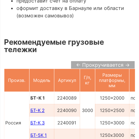
предоставит счёт на оплату
оформит доставку в Барнауле или области
(возможен самовывоз)
Рекомендуемые грузовые
тележки
← Прокручивается →
Размеры
Г/п,
Произв.
Модель
Артикул
платформы,
кг
мм
БТ-К 1
2240089
1250x2000
по 
БТ-К 2
2240090
3000
1250x2500
по 
Россия
БТ-К 3
2240091
1250x3000
по 
БТ-5К 1
1250х3000
по 