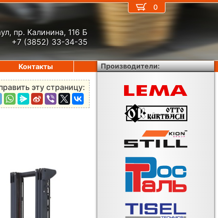
0
ул, пр. Калинина, 116 Б
+7 (3852) 33-34-35
Производители:
Контакты
править эту страницу: