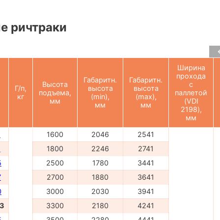
е ричтраки
Ширина
прохода
Габаритн.
Габаритн.
Высота
с
Г/п,
высота
высота
подъема,
паллетой
кг
(min),
(max),
мм
(VDI
мм
мм
2198),
мм
6
1600
2046
2541
8
1800
2246
2741
5
2500
1780
3441
7
2700
1880
3641
0
3000
2030
3941
3
3300
2180
4241
5
3500
2280
4441