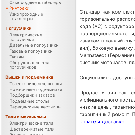
Самоходные штабелеры
Ричтраки
Стандартная комплект
Узкопроходные
штабелеры
горизонтально распол
хода (АС) с редукторо
Погрузчики
пропорционального ги
Электрические
погрузчики
каналам (плавный спу
Дизельные погрузчики
вил), боковую выемку
Газовые погрузчики
Mannstaedt (Германия)
Тягачи
счетчик моточасов, п
Оборудование для
погрузчиков
Опционально доступно
Вышки и подъемники
Телескопические вышки
Ножничные подъемники
Продается ричтрак Le
Подборщики заказов
у официального поста
Подъемные столы
низкие цены, гарантию
Передвижные лестницы
гарантийный ремонт. 
Тали и механизмы
оплате и доставке
.
Электрические тали
Шестеренчатые тали
Рычажные тали