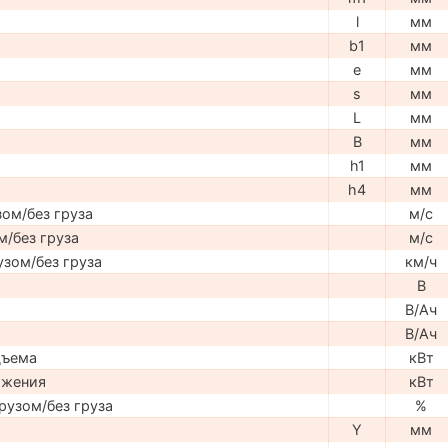
l
мм
b1
мм
e
мм
s
мм
L
мм
B
мм
h1
мм
h4
мм
ом/без груза
м/с
м/без груза
м/с
узом/без груза
км/ч
В
В/Ач
В/Ач
дъема
кВт
ижения
кВт
рузом/без груза
%
Y
мм