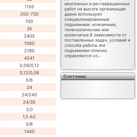
монтажных и реставрационных
1150
работ на высоте организации
200-730
давно используют
специализированные
100
подъемники: ножничные,
35
телескопические или
коленчатые.В зависимости от
2405
поставленных задач, условий и
1090
способа работы эти
2180
подъемники отлично
справляются со...
4241
0,09/0,12
0,12/0,08
Счетчики:
5/6
24
24/240
24/30
3,0
1,5 АС
5/8
1440