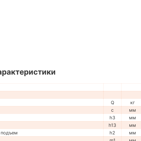
арактеристики
Q
кг
c
мм
h3
мм
h13
мм
 подъем
h2
мм
m1
мм