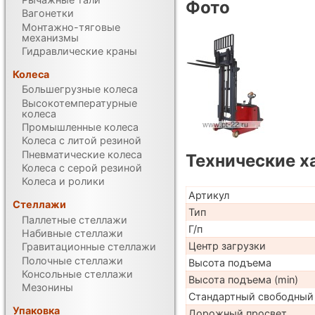
Фото
Вагонетки
Монтажно-тяговые
механизмы
Гидравлические краны
Колеса
Большегрузные колеса
Высокотемпературные
колеса
Промышленные колеса
Колеса с литой резиной
Пневматические колеса
Технические х
Колеса с серой резиной
Колеса и ролики
Артикул
Стеллажи
Тип
Паллетные стеллажи
Г/п
Набивные стеллажи
Центр загрузки
Гравитационные стеллажи
Полочные стеллажи
Высота подъема
Консольные стеллажи
Высота подъема (min)
Мезонины
Стандартный свободный
Упаковка
Дорожный просвет