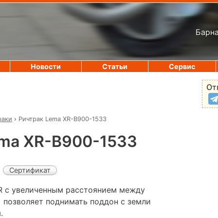
Барна
Новости
Статьи
Сервис
От
раки
›
Ричтрак Lema XR-B900-1533
ema XR-B900-1533
Сертификат
R с увеличенным расстоянием между
) позволяет поднимать поддон с земли
.