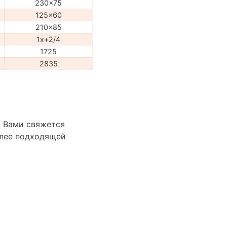
230x75
125x60
210x85
1x+2/4
1725
2835
с Вами свяжется
лее подходящей