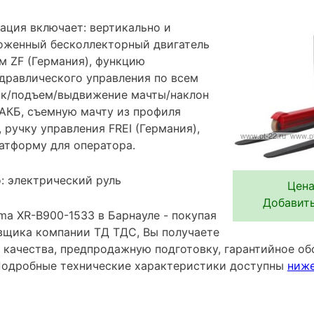
ация включает: вертикально и
оженный бесколлекторный двигатель
м ZF (Германия), функцию
дравлического управления по всем
ск/подъем/выдвижение мачты/наклон
 АКБ, съемную мачту из профиля
, ручку управления FREI (Германия),
латформу для оператора.
: электрический руль
Цена
Добавить
ma XR-B900-1533 в Барнауле - покупая
вщика компании ТД ТДС, Вы получаете
 качества, предпродажную подготовку, гарантийное об
Подробные технические характеристики доступны
ниж