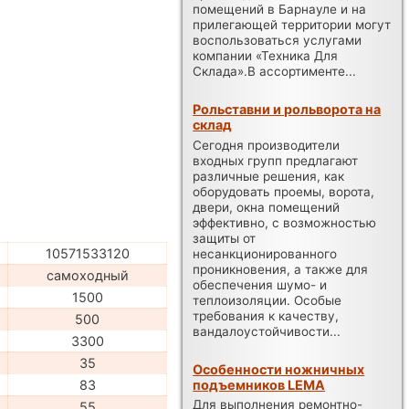
помещений в Барнауле и на
прилегающей территории могут
воспользоваться услугами
компании «Техника Для
Склада».В ассортименте...
Рольставни и рольворота на
склад
Сегодня производители
входных групп предлагают
различные решения, как
оборудовать проемы, ворота,
двери, окна помещений
эффективно, с возможностью
защиты от
10571533120
несанкционированного
проникновения, а также для
самоходный
обеспечения шумо- и
1500
теплоизоляции. Особые
требования к качеству,
500
вандалоустойчивости...
3300
35
Особенности ножничных
подъемников LEMA
83
Для выполнения ремонтно-
55