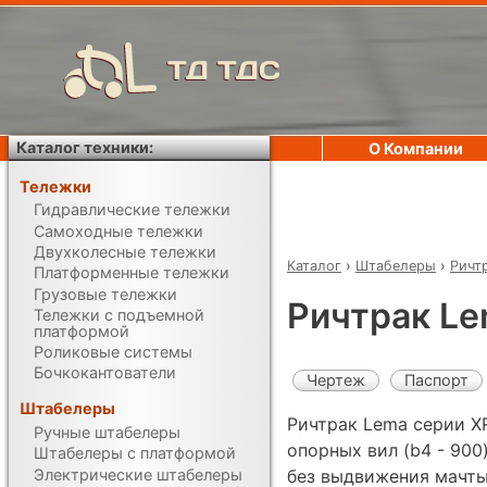
ТД ТДС
Каталог техники:
О Компании
Тележки
Гидравлические тележки
Самоходные тележки
Двухколесные тележки
Каталог
›
Штабелеры
›
Ричт
Платформенные тележки
Грузовые тележки
Ричтрак L
Тележки с подъемной
платформой
Роликовые системы
Бочкокантователи
Чертеж
Паспорт
Штабелеры
Ричтрак Lema серии X
Ручные штабелеры
опорных вил (b4 - 900
Штабелеры с платформой
Электрические штабелеры
без выдвижения мачты