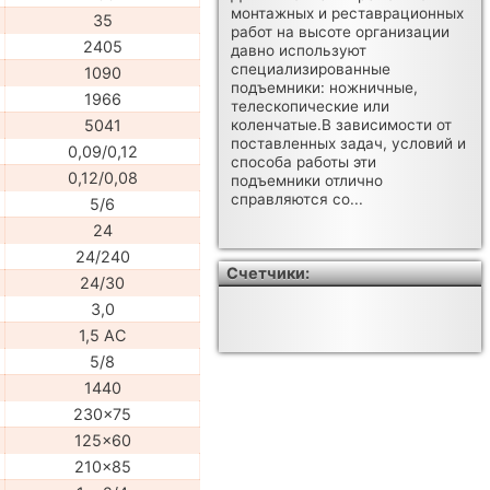
монтажных и реставрационных
35
работ на высоте организации
2405
давно используют
специализированные
1090
подъемники: ножничные,
1966
телескопические или
5041
коленчатые.В зависимости от
поставленных задач, условий и
0,09/0,12
способа работы эти
0,12/0,08
подъемники отлично
справляются со...
5/6
24
24/240
Счетчики:
24/30
3,0
1,5 AC
5/8
1440
230x75
125x60
210x85