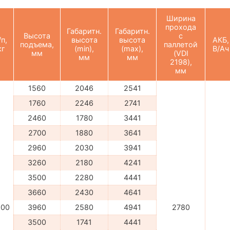
Ширина
прохода
Габаритн.
Габаритн.
Высота
с
/п,
высота
высота
АКБ,
подъема,
паллетой
кг
(min),
(max),
В/Ач
мм
(VDI
мм
мм
2198),
мм
1560
2046
2541
1760
2246
2741
2460
1780
3441
2700
1880
3641
2960
2030
3941
3260
2180
4241
3500
2280
4441
3660
2430
4641
500
3960
2580
4941
2780
3500
1741
4441