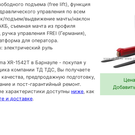
ободного подъема (free lift), функция
дравлического управления по всем
ск/подъем/выдвижение мачты/наклон
АКБ, съемная мачта из профиля
, ручка управления FREI (Германия),
латформа для оператора.
: электрический руль
a XR-1542T в Барнауле - покупая у
ика компании ТД ТДС, Вы получаете
 качества, предпродажную подготовку,
Цена
ание и пост-гарантийный ремонт.
Добавить
ие характеристики доступны
ниже
, как
те и доставке
.