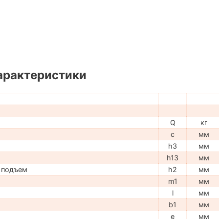
арактеристики
Q
кг
c
мм
h3
мм
h13
мм
 подъем
h2
мм
m1
мм
l
мм
b1
мм
e
мм