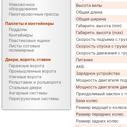
Упаковочное
Высота вилы
оборудование
Общая длина
Пакетировочные прессы
Общая ширина
Паллеты и контейнеры
Габаритн. высота (min)
Поддоны
Габаритн. высота (max)
Контейнеры
Скорость подъема с груз
Пластиковые ящики
Листы сотовые
Скорость спуска с грузо
полимерные
Скорость движения с гр
Двери, ворота, ставни
Питание
Гаражные ворота
АКБ
Промышленные ворота
Зарядное устройство
Уличные ворота
Мощность двигателя по
Рольставни и рольворота
Мощность двигателя дв
Стальные двери
Ангарные системы
Преодолимый наклон с г
Перегрузочные системы
База колес
Размер ведущего колеса
Размер передних колес
Размер задних колес