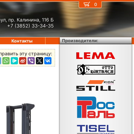
0
ул, пр. Калинина, 116 Б
+7 (3852) 33-34-35
Производители:
Контакты
править эту страницу: