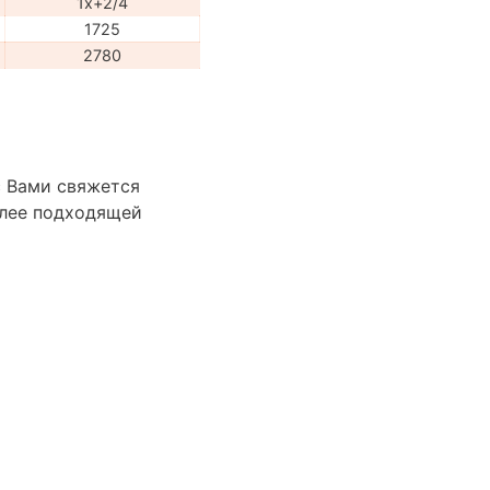
1x+2/4
1725
2780
с Вами свяжется
лее подходящей