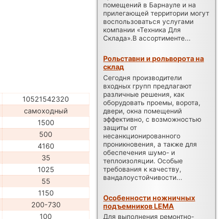
помещений в Барнауле и на
прилегающей территории могут
воспользоваться услугами
компании «Техника Для
Склада».В ассортименте...
Рольставни и рольворота на
склад
Сегодня производители
входных групп предлагают
различные решения, как
10521542320
оборудовать проемы, ворота,
самоходный
двери, окна помещений
эффективно, с возможностью
1500
защиты от
500
несанкционированного
проникновения, а также для
4160
обеспечения шумо- и
35
теплоизоляции. Особые
требования к качеству,
1025
вандалоустойчивости...
55
1150
Особенности ножничных
200-730
подъемников LEMA
100
Для выполнения ремонтно-