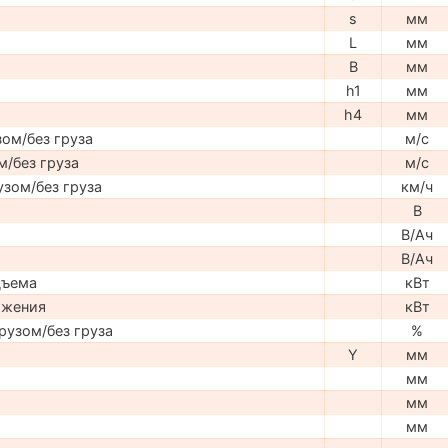
s
мм
L
мм
B
мм
h1
мм
h4
мм
ом/без груза
м/с
м/без груза
м/с
узом/без груза
км/ч
В
В/Ач
В/Ач
дъема
кВт
ижения
кВт
рузом/без груза
%
Y
мм
мм
мм
мм