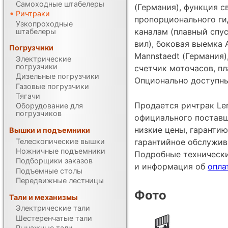
Самоходные штабелеры
(Германия), функция св
Ричтраки
пропорционального ги
Узкопроходные
каналам (плавный спу
штабелеры
вил), боковая выемка 
Погрузчики
Mannstaedt (Германия)
Электрические
погрузчики
счетчик моточасов, п
Дизельные погрузчики
Опционально доступны
Газовые погрузчики
Тягачи
Продается ричтрак Lem
Оборудование для
погрузчиков
официального поставщ
низкие цены, гарантию
Вышки и подъемники
Телескопические вышки
гарантийное обслужив
Ножничные подъемники
Подробные техническ
Подборщики заказов
и информация об
опла
Подъемные столы
Передвижные лестницы
Фото
Тали и механизмы
Электрические тали
Шестеренчатые тали
Рычажные тали