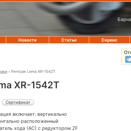
Барна
Новости
Статьи
Сервис
От
раки
›
Ричтрак Lema XR-1542T
ema XR-1542T
Сертификат
ация включает: вертикально
онтально расположенный
атель хода (АС) с редуктором ZF