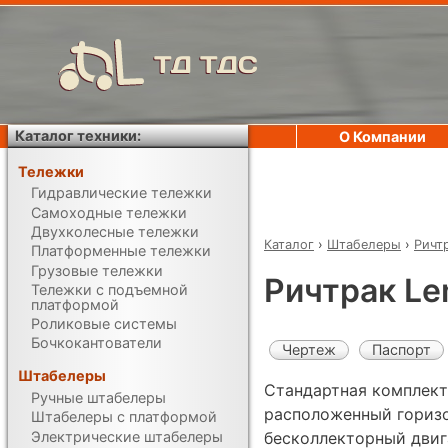
ТД ТДС
Каталог техники:
О Компании
Тележки
Гидравлические тележки
Самоходные тележки
Двухколесные тележки
Каталог
›
Штабелеры
›
Ричт
Платформенные тележки
Грузовые тележки
Ричтрак L
Тележки с подъемной
платформой
Роликовые системы
Бочкокантователи
Чертеж
Паспорт
Штабелеры
Стандартная комплект
Ручные штабелеры
расположенный гориз
Штабелеры с платформой
Электрические штабелеры
бесколлекторный двиг