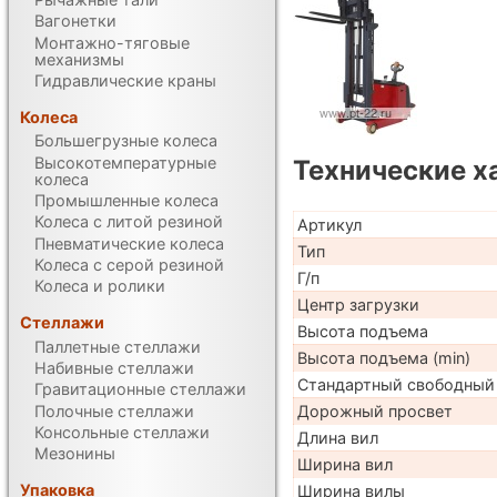
Вагонетки
Монтажно-тяговые
механизмы
Гидравлические краны
Колеса
Большегрузные колеса
Высокотемпературные
Технические х
колеса
Промышленные колеса
Колеса с литой резиной
Артикул
Пневматические колеса
Тип
Колеса с серой резиной
Г/п
Колеса и ролики
Центр загрузки
Стеллажи
Высота подъема
Паллетные стеллажи
Высота подъема (min)
Набивные стеллажи
Стандартный свободный
Гравитационные стеллажи
Полочные стеллажи
Дорожный просвет
Консольные стеллажи
Длина вил
Мезонины
Ширина вил
Упаковка
Ширина вилы