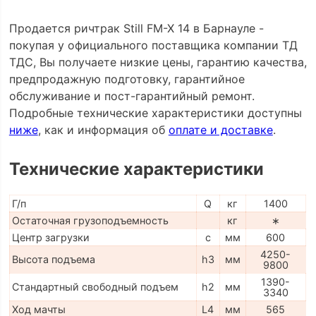
Продается ричтрак Still FM-X 14 в Барнауле -
покупая у официального поставщика компании ТД
ТДС, Вы получаете низкие цены, гарантию качества,
предпродажную подготовку, гарантийное
обслуживание и пост-гарантийный ремонт.
Подробные технические характеристики доступны
ниже
, как и информация об
оплате и доставке
.
Технические характеристики
Г/п
Q
кг
1400
Остаточная грузоподъемность
кг
∗
Центр загрузки
c
мм
600
4250-
Высота подъема
h3
мм
9800
1390-
Стандартный свободный подъем
h2
мм
3340
Ход мачты
L4
мм
565