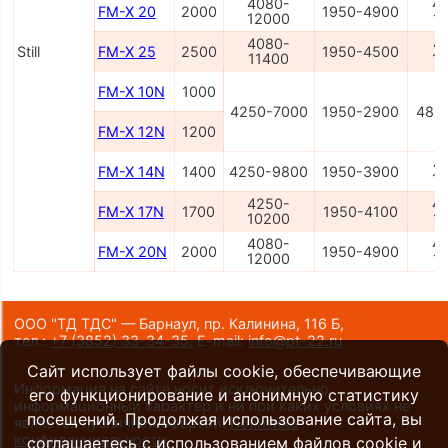
4080-
4
FM-X 20
2000
1950-4900
12000
1
4080-
4
Still
FM-X 25
2500
1950-4500
11400
1
FM-X 10N
1000
4250-7000
1950-2900
481
FM-X 12N
1200
4
FM-X 14N
1400
4250-9800
1950-3900
1
4250-
4
FM-X 17N
1700
1950-4100
10200
1
4080-
4
FM-X 20N
2000
1950-4900
12000
1
ООО "ТД ТДС" — Барнаул, пр. Калинина, 116 Б,
тел.:
+7 (3852) 33-34-35
,
E-mail:
info@pt-22.ru
Сайт использует файлы cookie, обеспечивающие
Информация на сайте носит исключительно
его функционирование и анонимную статистику
информационный характер и ни при каких условиях не
посещений. Продолжая использование сайта, вы
является публичной офертой.
Политика
конфиденциальности
.
соглашаетесь с использованием файлов cookie и