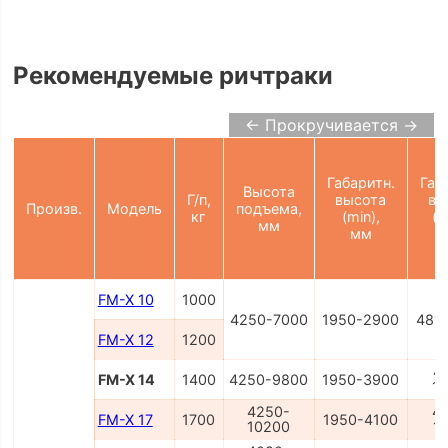
Рекомендуемые ричтраки
← Прокручивается →
Габаритн.
Габ
Высота
Г/п,
высота
вы
Произв.
Модель
подъема,
кг
(min),
(m
мм
мм
FM-X 10
1000
4250-7000
1950-2900
481
FM-X 12
1200
4
FM-X 14
1400
4250-9800
1950-3900
1
4250-
4
FM-X 17
1700
1950-4100
10200
1