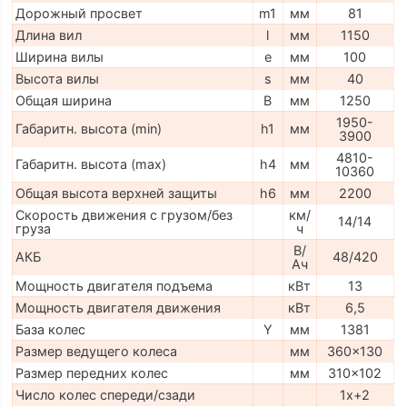
Дорожный просвет
m1
мм
81
Длина вил
l
мм
1150
Ширина вилы
e
мм
100
Высота вилы
s
мм
40
Общая ширина
B
мм
1250
1950-
Габаритн. высота (min)
h1
мм
3900
4810-
Габаритн. высота (max)
h4
мм
10360
Общая высота верхней защиты
h6
мм
2200
Скорость движения с грузом/без
км/
14/14
груза
ч
В/
АКБ
48/420
Ач
Мощность двигателя подъема
кВт
13
Мощность двигателя движения
кВт
6,5
База колес
Y
мм
1381
Размер ведущего колеса
мм
360x130
Размер передних колес
мм
310x102
Число колес спереди/сзади
1x+2